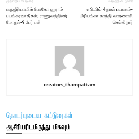
முந்தைய கட்டுரை
அடுத்த கட்டுரை
நைஜீரியாவில் போகோ ஹராம்
உ.பி.யில் 4 நாள் பயணம்-
பயங்கரவாதிகள், ராணுவத்தினர்
பிரியங்கா காந்தி வாரணாசி
மோதல்-9 பேர் பலி
செல்கிறார்
creators_thampattam
தொடர்புடைய கட்டுரைகள்
ஆசிரியரிடமிருந்து மிகவும்