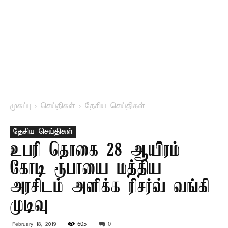
முகப்பு
செய்திகள்
தேசிய செய்திகள்
தேசிய செய்திகள்
உபரி தொகை 28 ஆயிரம்
கோடி ரூபாயை மத்திய
அரசிடம் அளிக்க ரிசர்வ் வங்கி
முடிவு
605
0
February 18, 2019