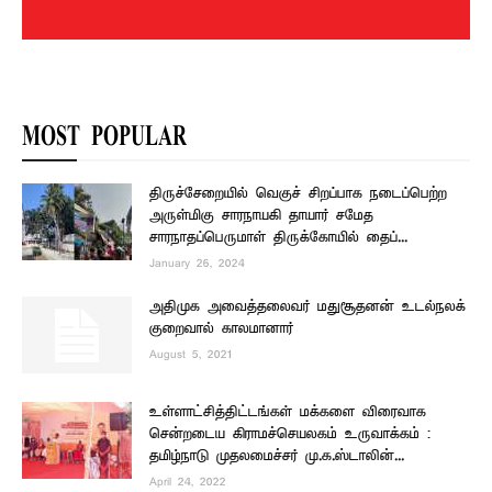
MOST POPULAR
திருச்சேறையில் வெகுச் சிறப்பாக நடைப்பெற்ற
அருள்மிகு சாரநாயகி தாயார் சமேத
சாரநாதப்பெருமாள் திருக்கோயில் தைப்...
January 26, 2024
அதிமுக அவைத்தலைவர் மதுசூதனன் உடல்நலக்
குறைவால் காலமானார்
August 5, 2021
உள்ளாட்சித்திட்டங்கள் மக்களை விரைவாக
சென்றடைய கிராமச்செயலகம் உருவாக்கம் :
தமிழ்நாடு முதலமைச்சர் மு.க.ஸ்டாலின்...
April 24, 2022