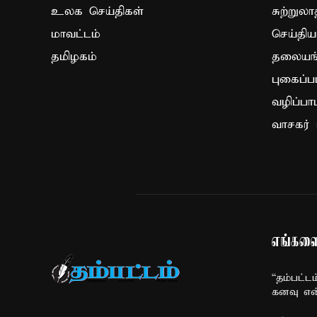
உலக செய்திகள்
சுற்றுலா
மாவட்டம்
செய்திய
தமிழகம்
தலையங்
புகைப்ப
வழிப்பா
வாசகர் 
எங்களை
“தம்பட்ட
கனவு என