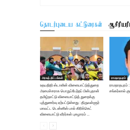
தொடர்புடைய கட்டுரைகள்
ஆசிரியரிட
அரசுத் திட்டங்கள்
ராமநாதபுரம்
உதயநிதி ஸ்டாலின் விளையாட்டுத்துறை
ராமநாதபுரம் 
அமைச்சராக பொறுப்பேற்றப் பின்புதான்
சங்கர்லால் க
தமிழ்நாட்டு விளையாட்டுத் துறைக்கு
புத்துணர்வு ஏற்பட்டுள்ளது : திருவள்ளூர்
மாவட்ட டென்னிஸ் பால் கிரிக்கெட்
விளையாட்டு வீரர்கள் புகழாரம் …