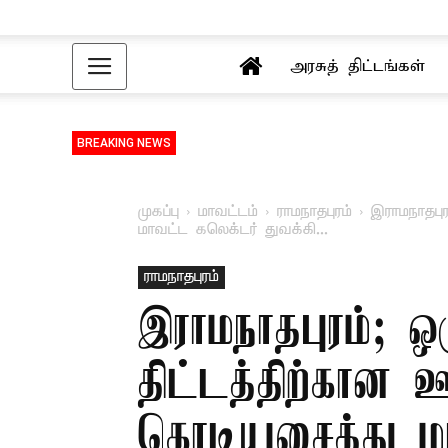
அரசுத் திட்டங்கள்
BREAKING NEWS
முகப்பு
மாவட்டம்
ராமநாதபுரம்
இராமநாதபு
மாவட்ட கலெக்டர் துவக்கி...
ராமநாதபுரம்
இராமநாதபுரம்; ஒ
திட்டத்திற்கான 
கொடியசைத்து மா