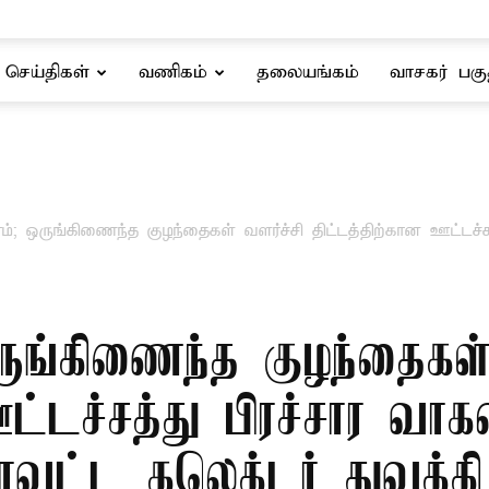
செய்திகள்
வணிகம்
தலையங்கம்
வாசகர் பகு
ரம்; ஒருங்கிணைந்த குழந்தைகள் வளர்ச்சி திட்டத்திற்கான ஊட்டச
ருங்கிணைந்த குழந்தைகள்
ஊட்டச்சத்து பிரச்சார வா
வட்ட கலெக்டர் துவக்கி