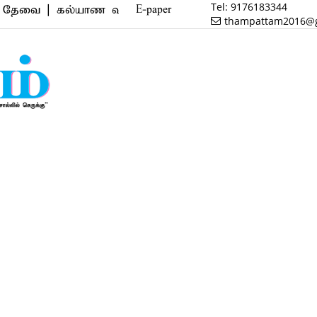
Tel:
9176183344
 | கல்யாண வரன் | மருத்துவம் | வணிகம் | பைனான்ஸ் | 
E-paper
thampattam2016@