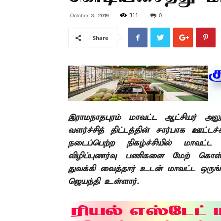
311
0
October 3, 2019
Share
இராமநாதபுரம் மாவட்ட ஆட்சியர் அல
வளர்ச்சித் திட்டத்தின் சார்பாக ஊட்டச
நடைப்பெற்ற நிகழ்ச்சியில் மாவட்ட
விழிப்புணர்வு பணிகளை மேற் கொள
துவக்கி வைத்தார் உடன் மாவட்ட ஒருங்
ஜெயந்தி உள்ளார்.