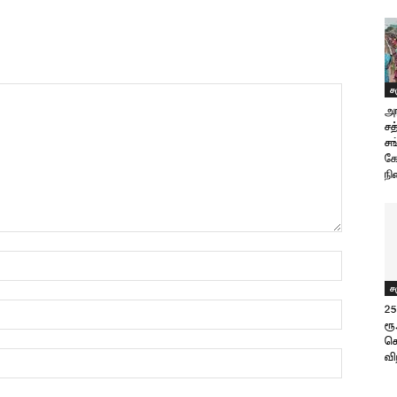
ச
அர
சத
சங
க
நி
ச
25
ரூ
ச
வி