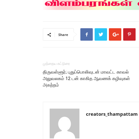
Share
முந்தைய கட்டுரை
திருவள்ளூர்; புதுப்பொலிவுடன் மாவட்ட காவல்
அலுவலகம் 12 டன் காகித ஆவணக் கழிவுகள்
அகற்றம்
creators_thampattam