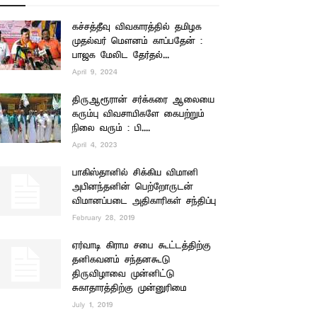
கச்சத்தீவு விவகாரத்தில் தமிழக
முதல்வர் மௌனம் காப்பதேன் :
பாஜக மேலிட தேர்தல்...
April 9, 2024
திருஆரூரான் சர்க்கரை ஆலையை
கரும்பு விவசாயிகளே கைபற்றும்
நிலை வரும் : பி....
April 4, 2023
பாகிஸ்தானில் சிக்கிய விமானி
அபினந்தனின் பெற்றோருடன்
விமானப்படை அதிகாரிகள் சந்திப்பு
February 28, 2019
ஏர்வாடி கிராம சபை கூட்டத்திற்கு
தனிகவனம் சந்தனகூடு
திருவிழாவை முன்னிட்டு
சுகாதாரத்திற்கு முன்னுரிமை
July 1, 2019