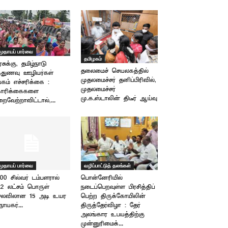
முதாயப் பார்வை
தமிழகம்
சுக்கு, தமிழ்நாடு
தலைமைச் செயலகத்தில்
்துணவு ஊழியர்கள்
முதலமைச்சர் தனிப்பிரிவில்,
்கம் எச்சரிக்கை :
முதலமைச்சர்
ோரிக்கைகளை
மு.க.ஸ்டாலின் திடீர் ஆய்வு
றைவேற்றாவிட்டால்,...
முதாயப் பார்வை
வழிப்பாட்டுத் தலங்கள்
00 சில்வர் டம்பளரால்
பொன்னேரியில்
.2 லட்சம் பொருள்
நடைப்பெறவுள்ள பிரசித்திப்
ெலவிலான 15 அடி உயர
பெற்ற திருக்கோயிலின்
நாயகர்...
திருத்தேர்விழா : தேர்
அலங்கார உபயத்திற்கு
முன்னுரிமைக்...