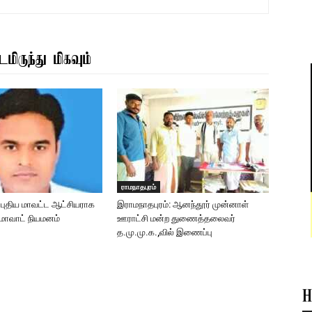
மிருந்து மிகவும்
ராமநாதபுரம்
: புதிய மாவட்ட ஆட்சியராக
இராமநாதபுரம்: ஆனந்தூர் முன்னாள்
ுமாவாட் நியமனம்
ஊராட்சி மன்ற துணைத்தலைவர்
த.மு.மு.க.,வில் இணைப்பு
H