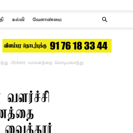
தி
கல்வி
வேளாண்மை
்சத்து பிரச்சார வாகனத்தை கொடியசைத்து
 வளர்ச்சி
கனத்தை
 வைத்தார்