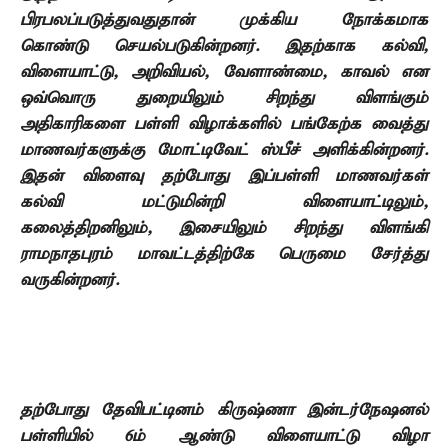
பிரபலப்படுத்துவதுதான் முக்கிய
நோக்கமாக
கொண்டு செயல்படுகின்றனர். இதற்காக கல்வி
,
விளையாட்டு
,
அறிவியல்
,
வேளாண்மை
,
காவல் என
ஒவ்வொரு துறையிலும் சிறந்து விளங்கும்
அதிகாரிகளை பள்ளி விழாக்களில் பங்கேற்க வைத்து
மாணவர்களுக்கு மோட்டிவேட்
ஸ்பீச் அளிக்கின்றனர்.
இதன் விளைவு தற்போது இப்பள்ளி மாணவர்கள்
கல்வி
மட்டுமின்றி விளையாட்டிலும்
,
கலைத்திறனிலும்
,
இசையிலும்
சிறந்து விளங்கி
ராமநாதபுரம் மாவட்டத்திற்கே பெருமை சேர்த்து
வருகின்றனர்.
தற்போது தேவிபட்டினம் கிருஷ்ணா இன்டர்நேஷனல்
பள்ளியில்
6
ம் ஆண்டு
விளையாட்டு விழா