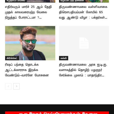
சமுதாயப் பார்வை
வழிப்பாட்டுத் தலங்கள்
எதிர்வரும் மார்ச் 25 ஆம் தேதி
திருவண்ணாமலை வள்ளிவாகை
முதல் காலவரையற்ற வேலை
திரௌபதியம்மன் கோயில் 65
நிறுத்தப் போராட்டமா ?...
வது ஆண்டு விழா : பக்தர்கள்...
கிரிக்கெட்
கல்வி
ரிஷப் பந்தை தொடக்க
திருவண்ணாமலை அரசு ஐ.டி.ஐ.
ஆட்டக்காரராக இறக்க
வளாகத்தில் தொழிற் பழகுநர்
வேண்டும்-வார்னே யோசனை
சேர்க்கை முகாம் : மாதாந்திர...