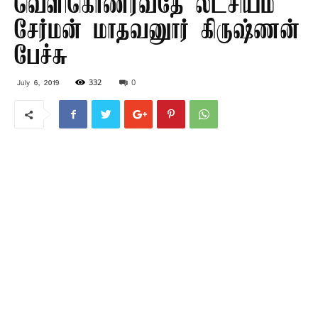
வெளிகொணர்வதே லட்சியம்
சேர்மன் மாதவனுார் கிருஷ்ணன்
பேச்சு
332
0
July 6, 2019