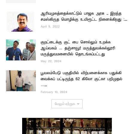
ஆரியமுகத்தைக்காட்டும் பாஜக அரசு .. இறந்த
சமஸ்கிருத மொழிக்கு உயிரூட்ட நினைக்கிறது :...
April 9, 2022
குறட்டைக்கு குட் பை சொல்லும் உறக்க
ஆய்வகம் … தஞ்சாவூர் மருத்துவக்கல்லூரி
மருத்துவமனையில் தொடங்கப்பட்டது
May 22, 2024
பூவலம்பேடு பகுதியில் விற்பனைக்காக பதுக்கி
வைக்கப் பட்டிருந்த 62 கிலோ குட்கா பறிமுதல்
…...
February 13, 2024
மேலும் ஏற்றுக