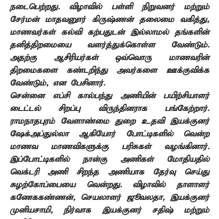
நடைபெற்றது. விழாவில் பள்ளி நிறுவனர் மற்றும்
சேர்மன்
மாதவனுார் கிருஷ்ணன் தலைமை வகித்து
,
மாணவர்கள் கல்வி கற்பதுடன் இல்லாமல்
தங்களின்
தனித்திறமையை வளர்த்துக்கொள்ள வேண்டும்.
அதற்கு
ஆசிரியர்கள் ஒவ்வொரு மாணவரின்
திறமைகளை கண்டறிந்து அவர்களை ஊக்குவிக்க
வேண்டும்
,
என பேசினார்.
சென்னை எப்சி கால்பந்து அணியின் பயிற்சியாளர்
டைட்டல் சிறப்பு விருந்தினராக
பங்கேற்றார்.
ராமநாதபுரம் வேளாண்மை துறை உதவி இயக்குனர்
ஷேக்அப்துல்லா
ஆகியோர் போட்டிகளில் வென்ற
மாணவ மாணவிகளுக்கு பரிசுகள் வழங்கினார்.
இப்போட்டிகளில் நான்கு அணிகள் மோதியதில்
வெக்டரி
அணி சிறந்த அணியாக தேர்வு செய்து
சுழற்கோப்பையை வென்றது. விழாவில்
தாளாளர்
கணேககண்ணன்
,
செயலாளர் ஜூவலதா
,
இயக்குனர்
முனியசாமி
,
நிர்வாக
இயக்குனர் சதிஷ் மற்றும்