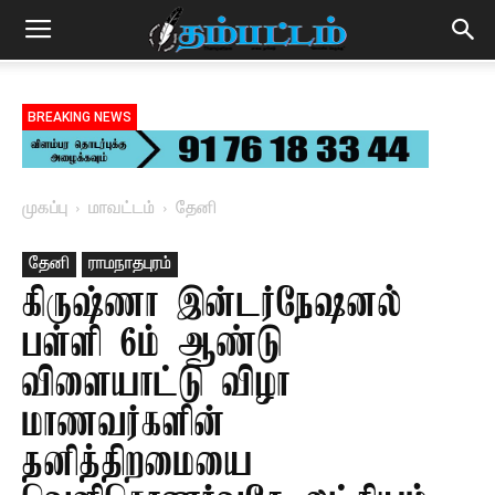
BREAKING NEWS
முகப்பு
மாவட்டம்
தேனி
தேனி
ராமநாதபுரம்
கிருஷ்ணா இன்டர்நேஷனல்
பள்ளி 6ம் ஆண்டு
விளையாட்டு விழா
மாணவர்களின்
தனித்திறமையை