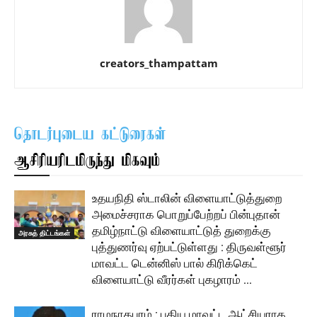
creators_thampattam
தொடர்புடைய கட்டுரைகள்
ஆசிரியரிடமிருந்து மிகவும்
உதயநிதி ஸ்டாலின் விளையாட்டுத்துறை
அமைச்சராக பொறுப்பேற்றப் பின்புதான்
தமிழ்நாட்டு விளையாட்டுத் துறைக்கு
அரசுத் திட்டங்கள்
புத்துணர்வு ஏற்பட்டுள்ளது : திருவள்ளூர்
மாவட்ட டென்னிஸ் பால் கிரிக்கெட்
விளையாட்டு வீரர்கள் புகழாரம் …
ராமநாதபுரம் : புதிய மாவட்ட ஆட்சியராக