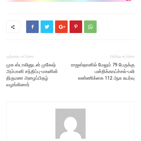
முந்தைய கட்டுரை
அடுத்த கட்டுரை
முக ஸ்டாலினுடன் முகேஷ்
ராஜஸ்தானில் மேலும் 79 பேருக்கு
அம்பானி சந்திப்பு-மகனின்
பன்றிக்காய்ச்சல்-பலி
திருமண அழைப்பிதழ்
எண்ணிக்கை 112 ஆக உயர்வு
வழங்கினார்