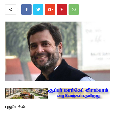
புதுடெல்லி: