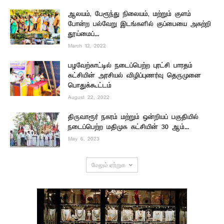
ஆலயம், பேரூந்து நிலையம், மற்றும் குளம்
போன்ற பல்வேறு இடங்களில் குப்பையை அகற்றி
தூய்மைப்...
March 12, 2022
பழவேற்காட்டில் நடைப்பெற்ற புரட்சி பாரதம்
கட்சியின் அரசியல் விழிப்புணர்வு தெருமுனை
பொதுக்கூட்டம் –
August 22, 2022
திருவாரூர் நகரம் மற்றும் ஒன்றியப் பகுதியில்
நடைப்பெற்ற மதிமுக கட்சியின் 30 ஆம்...
May 6, 2023
மேலும் ஏற்றுக