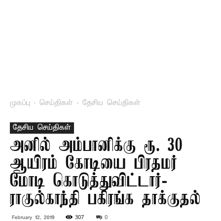
முகப்பு
செய்திகள்
தேசிய செய்திகள்
தேசிய செய்திகள்
அனில் அம்பானிக்கு ரூ. 30
ஆயிரம் கோடியை பிரதமர்
மோடி கொடுத்துவிட்டார்-
ராகுல்காந்தி பகிரங்க தாக்குதல்
307
0
February 12, 2019