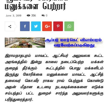
மனுக்களை பெற்றார்
356
0
June 3, 2019
இராமநாதபுரம்
மாவட்ட
ஆட்சியர்
அலுவலக
கூட்ட
அரங்கத்தில்
இன்று
காலை
நடைப்பெற்ற
மக்கள்
குறைத்
தீர்க்கும்
கூட்டத்தில்
பொது
மக்களிடம்
இருந்து
கோரிக்கை
மனுக்களை
மாவட்ட
ஆட்சித்
தலைவர்
கொ
.
வீர
ராகவ
ராவ்
பெற்றுக்
கொண்டு
அதன்
மீதான
உடனடி
நடவடிக்கைகளை
எடுக்க
சம்பந்தப்
பட்ட
துறைச்
சார்ந்த
அலுவலர்களுக்கு
பரிந்துரைத்தார்
.