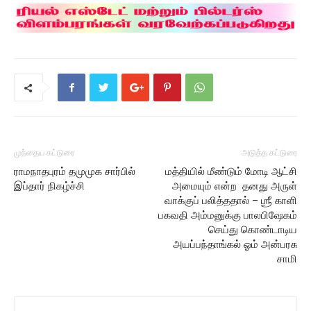
முந்தைய கட்டுரை
அடுத்த கட்டுரை
ராமநாதபுரம் தமுமுக சார்பில்
மத்தியில் மீண்டும் மோடி ஆட்சி
இப்தார் நிகழ்ச்சி
அமையும் என்ற தனது அருள்
வாக்குப் பலித்ததால் – ஶ்ரீ காளி
பகவதி அம்மனுக்கு பாலபிஷேகம்
செய்து கொண்டாடிய
அயப்பந்தாங்கல் ஓம் அன்பரசு
சாமி