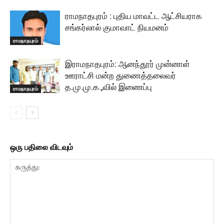
ராமநாதபுரம் : புதிய மாவட்ட ஆட்சியராக
சங்கர்லால் குமாவாட் நியமனம்
ராமநாதபுரம்
இராமநாதபுரம்: ஆனந்தூர் முன்னாள்
ஊராட்சி மன்ற துணைத்தலைவர்
த.மு.மு.க.,வில் இணைப்பு
ராமநாதபுரம்
ஒரு பதிலை விடவும்