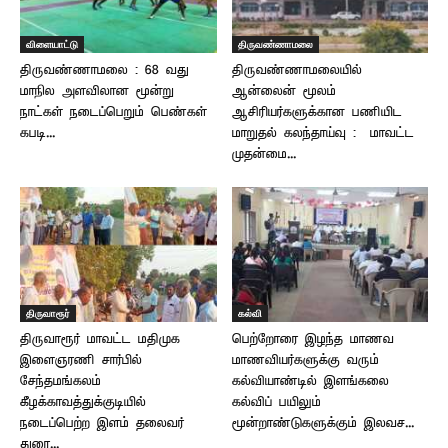
விளையாட்டு
திருவண்ணாமலை
திருவண்ணாமலை : 68 வது
திருவண்ணாமலையில்
மாநில அளவிலான மூன்று
ஆன்லைன் மூலம்
நாட்கள் நடைப்பெறும் பெண்கள்
ஆசிரியர்களுக்கான பணியிட
கபடி...
மாறுதல் கலந்தாய்வு : – மாவட்ட
முதன்மை...
திருவாரூர்
கல்வி
திருவாரூர் மாவட்ட மதிமுக
பெற்றோரை இழந்த மாணவ
இளைஞரணி சார்பில்
மாணவியர்களுக்கு வரும்
சேந்தமங்கலம்
கல்வியாண்டில் இளங்கலை
கீழக்காவத்துக்குடியில்
கல்விப் பயிலும்
நடைப்பெற்ற இளம் தலைவர்
மூன்றாண்டுகளுக்கும் இலவச...
துரை...