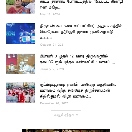
சாட்டி தர்ணாப் போராட்டத்தில் ஈடுப்பட்ட சீர்காழி
நகர் மன்ற...
May 18, 2024
திருவண்ணாமலை வட்டாட்சியர் அலுவலகத்தில்
கொரோனா தடுப்பூசி முகாம் முன்னேற்பாடு
கூட்டம்
October 21, 2021
பிப்ரவரி 3 முதல் 12 வரை திருவாரூரில்
நடைப்பெறும் புத்தக கண்காட்சி : மாவட்ட...
January 2, 2023
கும்மிடிப்பூண்டி நகரின் பல்வேறு பகுதிகளில்
ஊர்வலம் வந்த சுவிஷேச திருச்சபையின்
கிறிஸ்துமஸ் விழா ஊர்வலம்...
December 26, 2023
மேலும் ஏற்றுக