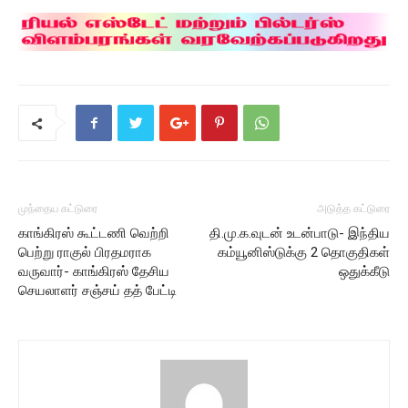
முந்தைய கட்டுரை
அடுத்த கட்டுரை
காங்கிரஸ் கூட்டணி வெற்றி
தி.மு.க.வுடன் உடன்பாடு- இந்திய
பெற்று ராகுல் பிரதமராக
கம்யூனிஸ்டுக்கு 2 தொகுதிகள்
வருவார்- காங்கிரஸ் தேசிய
ஒதுக்கீடு
செயலாளர் சஞ்சய் தத் பேட்டி