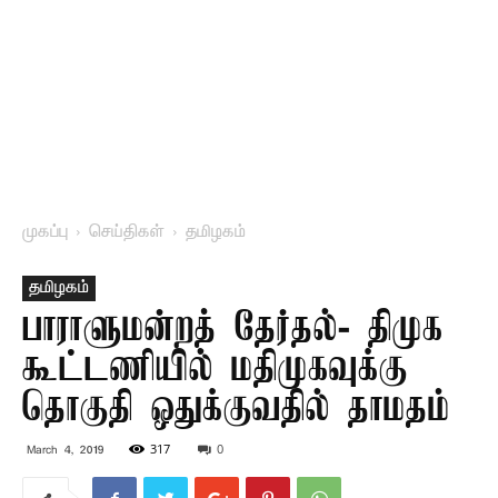
முகப்பு
செய்திகள்
தமிழகம்
தமிழகம்
பாராளுமன்றத் தேர்தல்- திமுக
கூட்டணியில் மதிமுகவுக்கு
தொகுதி ஒதுக்குவதில் தாமதம்
317
0
March 4, 2019