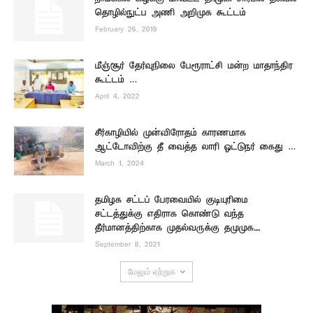
தொழில்நுட்ப அணி அறிமுக கூட்டம்
February 26, 2019
மீஞ்சூர் தேர்வுநிலை பேரூராட்சி மன்ற மாதாந்திர
கூட்டம் …
April 4, 2022
சீர்காழியில் முன்விரோதம் காரணமாக
ஆட்டோவிற்கு தீ வைத்த லாரி ஓட்டுநர் கைது …
March 1, 2024
தமிழக சட்டப் பேரவையில் குடியுரிமை
சட்டத்துக்கு எதிராக கொண்டு வந்த
தீர்மானத்திற்காக முதல்வருக்கு தமுமுக...
September 8, 2021
மேலும் ஏற்றுக