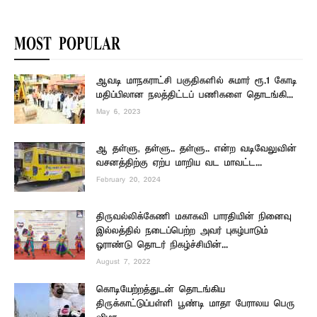
MOST POPULAR
ஆவடி மாநகராட்சி பகுதிகளில் சுமார் ரூ.1 கோடி
மதிப்பிலான நலத்திட்டப் பணிகளை தொடங்கி...
May 6, 2023
ஆ தள்ளு, தள்ளு.. தள்ளு.. என்ற வடிவேலுவின்
வசனத்திற்கு ஏற்ப மாறிய வட மாவட்ட...
February 20, 2024
திருவல்லிக்கேணி மகாகவி பாரதியின் நினைவு
இல்லத்தில் நடைப்பெற்ற அவர் புகழ்பாடும்
ஓராண்டு தொடர் நிகழ்ச்சியின்...
August 7, 2022
கொடியேற்றத்துடன் தொடங்கிய
திருக்காட்டுப்பள்ளி பூண்டி மாதா பேராலய பெரு