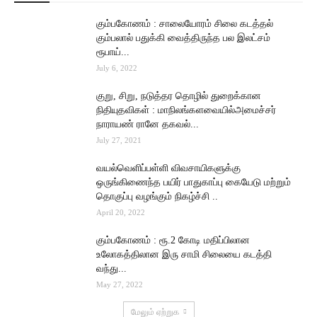
கும்பகோணம் : சாலையோரம் சிலை கடத்தல்
கும்பலால் பதுக்கி வைத்திருந்த பல இலட்சம்
ரூபாய்...
July 6, 2022
குறு, சிறு, நடுத்தர தொழில் துறைக்கான
நிதியுதவிகள் : மாநிலங்களவையில்அமைச்சர்
நாராயண் ரானே தகவல்...
July 27, 2021
வயல்வெளிப்பள்ளி விவசாயிகளுக்கு
ஒருங்கிணைந்த பயிர் பாதுகாப்பு கையேடு மற்றும்
தொகுப்பு வழங்கும் நிகழ்ச்சி ..
April 20, 2022
கும்பகோணம் : ரூ.2 கோடி மதிப்பிலான
உலோகத்திலான இரு சாமி சிலையை கடத்தி
வந்து...
May 27, 2022
மேலும் ஏற்றுக