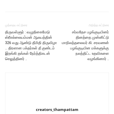
முந்தைய கட்டுரை
அடுத்த கட்டுரை
திருவள்ளூர் : வழுதிகைமேடு
சர்வதேச பழங்குடியினர்
ஸ்ரீஎல்லையம்மன் ஆலயத்தின்
தினத்தை முன்னிட்டு
326 வது ஆண்டு தீமிதி திருவிழா
மாநிலத்தலைவர் கி. சரவணன்
… திரளான பக்தர்கள் தீ குண்டம்
பழங்குடியின மக்களுக்கு
இறங்கி தங்கள் நேர்த்திகடன்
நலத்திட்ட உதவிகளை
செலுத்தினர் ..
வழங்கினார் ..
creators_thampattam