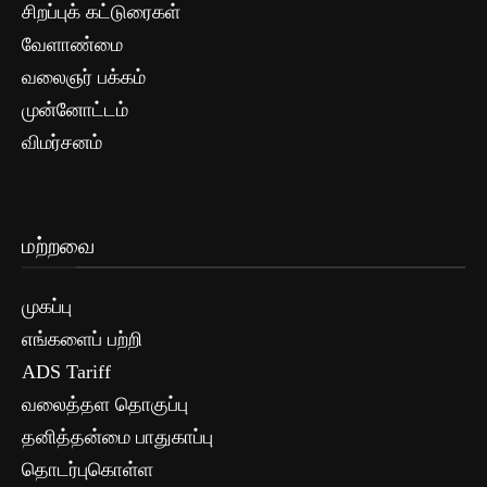
சிறப்புக் கட்டுரைகள்
வேளாண்மை
வலைஞர் பக்கம்
முன்னோட்டம்
விமர்சனம்
மற்றவை
முகப்பு
எங்களைப் பற்றி
ADS Tariff
வலைத்தள தொகுப்பு
தனித்தன்மை பாதுகாப்பு
தொடர்புகொள்ள