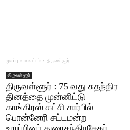
முகப்பு
மாவட்டம்
திருவள்ளூர்
திருவள்ளூர்
திருவள்ளூர் : 75 வது சுதந்திர
தினத்தை முன்னிட்டு
காங்கிரஸ் கட்சி சார்பில்
பொன்னேரி சட்டமன்ற
உறுப்பினர் துரைசந்திரசேகர்