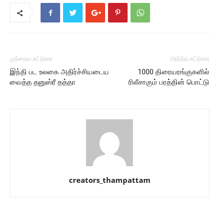
முந்தைய கட்டுரை
அடுத்த கட்டுரை
இந்தி பட உலகை அதிர்ச்சியடைய
1000 திரையரங்குகளில்
வைத்த தனுஸ்ரீ தத்தா
ரிலீசாகும் பரத்தின் பொட்டு
creators_thampattam