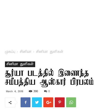
முகப்பு
சினிமா
சினிமா துளிகள்
சினிமா துளிகள்
சூர்யா படத்தில் இணைந்த
சமீபத்திய ஆஸ்கார் பிரபலம்
390
0
March 4, 2019