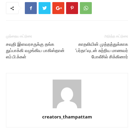
முந்தைய கட்டுரை
அடுத்த கட்டுரை
சவுதி இளவரசருக்கு தங்க
காதலியின் முத்தத்துக்காக
துப்பாக்கி வழங்கிய பாகிஸ்தான்
‘பர்தா’வுடன் சுற்றிய மாணவர்
எம்.பி.க்கள்
போலீசில் சிக்கினார்
creators_thampattam