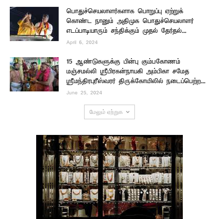
பொதுச்செயலாளர்களாக பொறுப்பு ஏற்றுக்
கொண்ட நானும் அதிமுக பொதுச்செயலாளர்
எடப்பாடியாரும் சந்திக்கும் முதல் தேர்தல்...
April 6, 2024
15 ஆண்டுகளுக்கு பின்பு கும்பகோணம்
மஞ்சமல்லி ஸ்ரீபிரகன்நாயகி அம்பிகா சமேத
ஸ்ரீமந்திரபுரீஸ்வரர் திருக்கோயிலில் நடைப்பெற்ற...
June 25, 2024
மேலும் ஏற்றுக