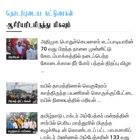
தொடர்புடைய கட்டுரைகள்
ஆசிரியரிடமிருந்து மிகவும்
அதிமுக பொதுச்செயலாளர் எடப்பாடியாரின்
70 வது பிறந்த நாளை முன்னிட்டு
கோடம்பாக்கத்தில் நடைப்பெற்ற
அரசியல்
கோடைக்கால நீர் மோர் பந்தல் திறப்பு விழா
…
ரயில் தாமத்தினால் வெகுநேரம்
காத்திருந்த பயணிகள் கொருக்குப்பேட்டை
ரயில் நிலையத்தில் மறியல் …
அரசுத் திட்டங்கள்
தமிழ்நாடு டாக்டர் அம்பேத்கர் மன்றத்தின்
சார்பில் பெரிய மாத்தூரில் மிகுந்த
எழுச்சியுடன் கொண்டாடப் பட்ட பாபாசாகிப்
சமுதாயப் பார்வை
டாக்டர் அண்ணல் அம்பேத்கரின் 133 வது