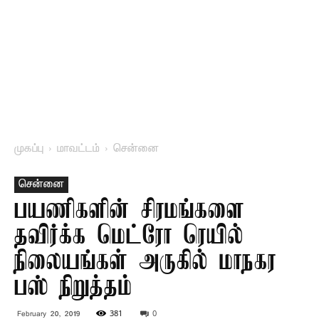
முகப்பு
மாவட்டம்
சென்னை
சென்னை
பயணிகளின் சிரமங்களை
தவிர்க்க மெட்ரோ ரெயில்
நிலையங்கள் அருகில் மாநகர
பஸ் நிறுத்தம்
381
0
February 20, 2019