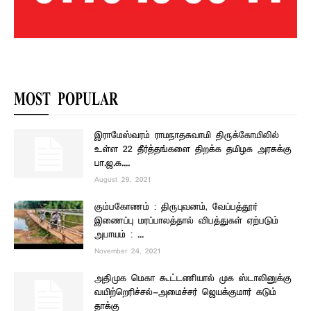
MOST POPULAR
இராமேஸ்வரம் ராமநாதசுவாமி திருக்கோயிலில்
உள்ள 22 தீர்த்தங்களை திறக்க தமிழக அரசுக்கு
பா.ஜ.க....
August 29, 2021
கும்பகோணம் : திருபுவனம், வேப்பத்தூர்
இணைப்பு மரப்பாலத்தால் விபத்துகள் ஏற்படும்
அபாயம் : ...
November 24, 2021
அதிமுக மெகா கூட்டணியால் முக ஸ்டாலினுக்கு
வயிற்றெரிச்சல்-அமைச்சர் ஜெயக்குமார் கடும்
தாக்கு