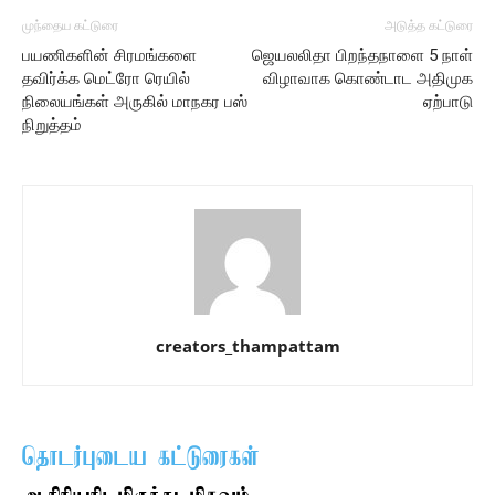
முந்தைய கட்டுரை
அடுத்த கட்டுரை
பயணிகளின் சிரமங்களை
ஜெயலலிதா பிறந்தநாளை 5 நாள்
தவிர்க்க மெட்ரோ ரெயில்
விழாவாக கொண்டாட அதிமுக
நிலையங்கள் அருகில் மாநகர பஸ்
ஏற்பாடு
நிறுத்தம்
creators_thampattam
தொடர்புடைய கட்டுரைகள்