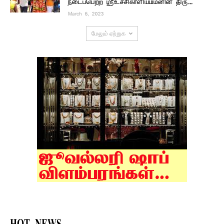
நடைப்பெற்ற ஸ்ரீஉச்சிகாளியம்மனின் திரு...
March 6, 2023
மேலும் ஏற்றுக