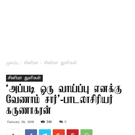
முகப்பு
சினிமா
சினிமா துளிகள்
சினிமா துளிகள்
`அப்படி ஒரு வாய்ப்பு எனக்கு
வேணாம் சார்’-பாடலாசிரியர்
கருணாகரன்
346
0
February 28, 2019