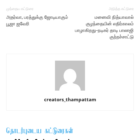
முந்தைய கட்டுரை
அடுத்த கட்டுரை
அதர்வா, பரத்துக்கு ஜோடியாகும்
மனைவி நித்யாவால்
பூஜா ஜவேரி
குழந்தையின் எதிர்காலம்
பாழாகிறது-நடிகர் தாடி பாலாஜி
குற்றச்சாட்டு
creators_thampattam
தொடர்புடைய கட்டுரைகள்