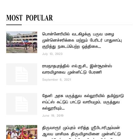
MOST POPULAR
பொன்னேரியில் வடகிழக்கு பருவ மழை
முன்னெச்சரிக்கை மற்றும் பேரிடர் பாதுகாப்பு
குறித்து நடைப்பெற்ற ஒத்திகை...
July 13, 2023
ராமநாதபுரத்தில் எல்.ஐ.சி., இன்சூரன்ஸ்
வாரவிழாவை முன்னிட்டு பேரணி
September 6, 2021
தேனி அரசு மருத்துவ கல்லூரியில் தமிழ்நாடு
எய்ட்ஸ் கட்டுப் பாட்டு வாரியமும், மருத்துவ
கல்லூரியும்...
June 19, 2019
திருவாரூர் முப்புரம் எரித்த ஸ்ரீபிடாரிஅம்மன்
ஆலய மாசிமக திருவிழாவினை முன்னிட்டு