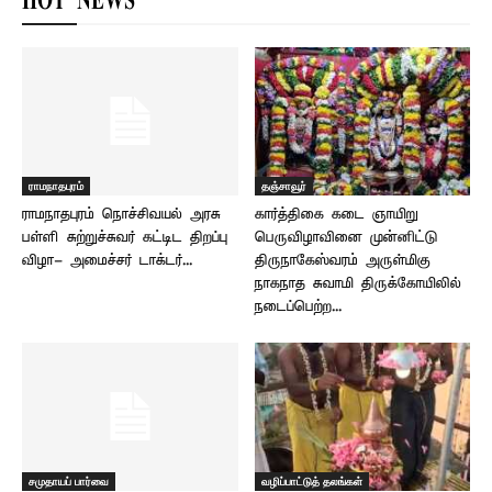
HOT NEWS
ராமநாதபுரம்
தஞ்சாவூர்
ராமநாதபுரம் நொச்சிவயல் அரசு
கார்த்திகை கடை ஞாயிறு
பள்ளி சுற்றுச்சுவர் கட்டிட திறப்பு
பெருவிழாவினை முன்னிட்டு
விழா- அமைச்சர் டாக்டர்...
திருநாகேஸ்வரம் அருள்மிகு
நாகநாத சுவாமி திருக்கோயிலில்
நடைப்பெற்ற...
சமுதாயப் பார்வை
வழிப்பாட்டுத் தலங்கள்