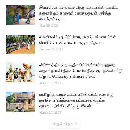
இளம்பெண்ணை காதலித்து கற்பமாக்கி கைவிட
நினைக்கும் காதலன் : காதலனுடன் சேர்த்து
வைக்கும் படி...
May 26, 2024
வங்கிகளில் ரூ. 500 கோடி கரும்பு விவசாயிகள்
பெயரில் கடன் வாங்கிய கரும்பு ஆலை...
January 27, 2022
ஸ்ரீவைத்தியநாத ஆத்மலிங்கேஸ்வரர் உடனுறை
தையல்நாயகி திருக்கோவில் திருக்குட நன்னீராட்டு
விழா .. பெரவள்ளூர் கிராமத்தில்...
March 13, 2022
உயிரிழந்த வாடிக்கையாளரின் வங்கி கணக்கு
குறித்த பரிவர்த்தனை பட்டியலை வழங்க
தாமதப்படுத்திய சிட்டி யூனியன்...
March 22, 2023
மேலும் ஏற்றுக