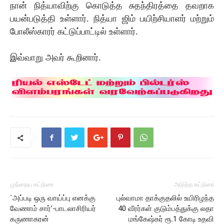
நான் நித்யாவிற்கு கொடுத்த சுதந்திரத்தை தவறாக
பயன்படுத்தி உள்ளார். நித்யா ஜிம் பயிற்சியாளர் மற்றும்
போலீஸ்காரர் கட்டுப்பாட்டில் உள்ளார்.
இவ்வாறு அவர் கூறினார்.
முந்தைய கட்டுரை
அடுத்த கட்டுரை
`அப்படி ஒரு வாய்ப்பு எனக்கு
புல்வாமா தாக்குதலில் உயிரிழந்த
வேணாம் சார்’-பாடலாசிரியர்
40 வீரர்கள் குடும்பத்துக்கு லதா
கருணாகரன்
மங்கேஷ்கர் ரூ.1 கோடி உதவி