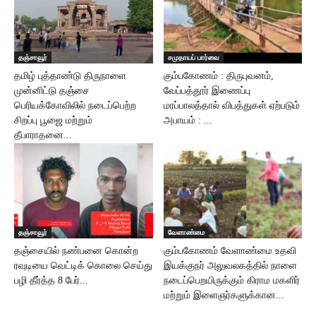
தஞ்சாவூர்
சமுதாயப் பார்வை
தமிழ் புத்தாண்டு திருநாளை
கும்பகோணம் : திருபுவனம்,
முன்னிட்டு தஞ்சை
வேப்பத்தூர் இணைப்பு
பெரியக்கோவிலில் நடைப்பெற்ற
மரப்பாலத்தால் விபத்துகள் ஏற்படும்
சிறப்பு பூஜை மற்றும்
அபாயம் : ...
தீபாராதனை...
தஞ்சாவூர்
வேளாண்மை
தஞ்சையில் நண்பனை கொன்ற
கும்பகோணம் வேளாண்மை உதவி
ரவுடியை வெட்டிக் கொலை செய்து
இயக்குநர் அலுவலகத்தில் நாளை
பழி தீர்த்த 8 பேர்...
நடைப்பெறயிருக்கும் கிராம மகளிர்
மற்றும் இளைஞர்களுக்கான...