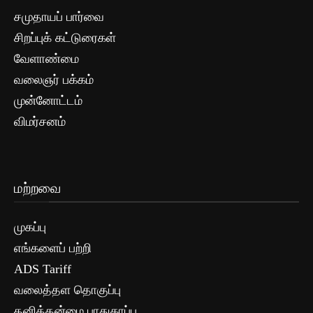
சமுதாயப் பார்வை
சிறப்புக் கட்டுரைகள்
வேளாண்மை
வலைஞர் பக்கம்
முன்னோட்டம்
விமர்சனம்
மற்றவை
முகப்பு
எங்களைப் பற்றி
ADS Tariff
வலைத்தள தொகுப்பு
தனித்தன்மை பாதுகாப்பு