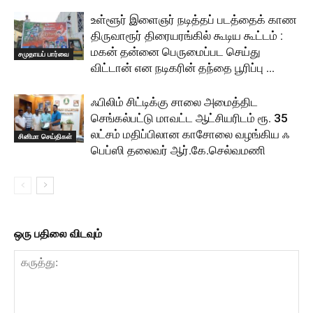
உள்ளூர் இளைஞர் நடித்தப் படத்தைக் காண
திருவாரூர் திரையரங்கில் கூடிய கூட்டம் :
மகன் தன்னை பெருமைப்பட செய்து
சமுதாயப் பார்வை
விட்டான் என நடிகரின் தந்தை பூரிப்பு …
ஃபிலிம் சிட்டிக்கு சாலை அமைத்திட
செங்கல்பட்டு மாவட்ட ஆட்சியரிடம் ரூ. 35
லட்சம் மதிப்பிலான காசோலை வழங்கிய ஃ
சினிமா செய்திகள்
பெப்ஸி தலைவர் ஆர்.கே.செல்வமணி
ஒரு பதிலை விடவும்