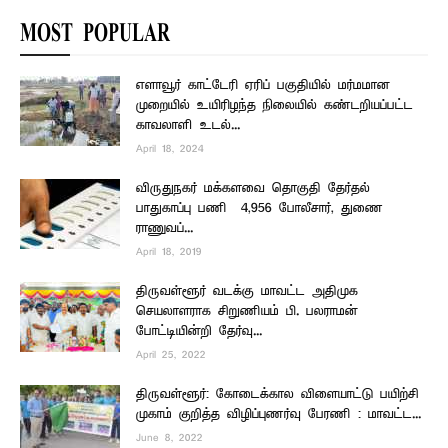
MOST POPULAR
எளாவூர் காட்டேரி ஏரிப் பகுதியில் மர்மமான
முறையில் உயிரிழந்த நிலையில் கண்டறியப்பட்ட
காவலாளி உடல்...
April 18, 2024
விருதுநகர் மக்களவை தொகுதி தேர்தல்
பாதுகாப்பு பணி – 4,956 போலீசார், துணை
ராணுவப்...
April 18, 2019
திருவள்ளூர் வடக்கு மாவட்ட அதிமுக
செயலாளராக சிறுணியம் பி. பலராமன்
போட்டியின்றி தேர்வு...
April 25, 2022
திருவள்ளூர்: கோடைக்கால விளையாட்டு பயிற்சி
முகாம் குறித்த விழிப்புணர்வு பேரணி : மாவட்ட...
June 8, 2022