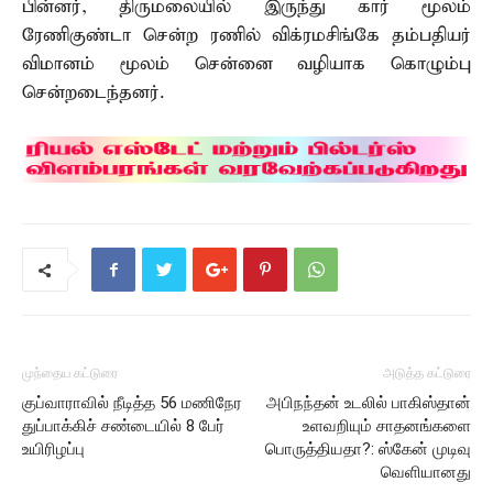
பின்னர், திருமலையில் இருந்து கார் மூலம்
ரேணிகுண்டா சென்ற ரணில் விக்ரமசிங்கே தம்பதியர்
விமானம் மூலம் சென்னை வழியாக கொழும்பு
சென்றடைந்தனர்.
முந்தைய கட்டுரை
அடுத்த கட்டுரை
குப்வாராவில் நீடித்த 56 மணிநேர
அபிநந்தன் உடலில் பாகிஸ்தான்
துப்பாக்கிச் சண்டையில் 8 பேர்
உளவறியும் சாதனங்களை
உயிரிழப்பு
பொருத்தியதா?: ஸ்கேன் முடிவு
வெளியானது