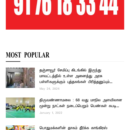
MOST POPULAR
தஞ்சாவூர் சேமிப்பு கிடங்கில் இருந்து
மாவட்டத்தில் உள்ள அனைத்து அரசு
பள்ளிகளுக்கும் புத்தகங்கள் பிரித்தனுப்பும்...
May 24, 2024
திருவண்ணாமலை : 68 வது மாநில அளவிலான
மூன்று நாட்கள் நடைப்பெறும் பெண்கள் கபடி...
January 1, 2022
பொதுமக்களின் தாகம் தீர்க்க காங்கிரஸ்