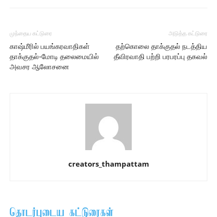
முந்தைய கட்டுரை
அடுத்த கட்டுரை
காஷ்மீரில் பயங்கரவாதிகள்
தற்கொலை தாக்குதல் நடத்திய
தாக்குதல்-மோடி தலைமையில்
தீவிரவாதி பற்றி பரபரப்பு தகவல்
அவசர ஆலோசனை
creators_thampattam
தொடர்புடைய கட்டுரைகள்