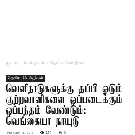
முகப்பு
செய்திகள்
தேசிய செய்திகள்
தேசிய செய்திகள்
வெளிநாடுகளுக்கு தப்பி ஓடும்
குற்றவாளிகளை ஒப்படைக்கும்
ஒப்பந்தம் வேண்டும்:
வெங்கையா நாயுடு
294
0
February 15, 2019