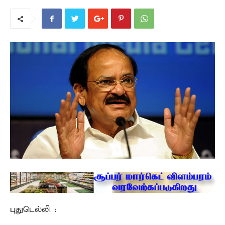
புதுடெல்லி :