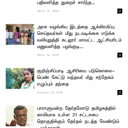
பதிலளித்த துறைச் சார்ந்த...
0
March 14, 2024
அரசு வழங்கிய இடத்தை ஆக்கிரமிப்பு
செய்தவர்கள் மீது நடவடிக்கை எடுக்க
வலியுறுத்தி கடலூர் மாவட்ட ஆட்சியரிடம்
மனுவளித்த பழங்குடி...
0
March 14, 2024
குறிஞ்சிப்பாடி ஆசிரியை படுகொலை-
பெண் கேட்டு வந்தவர் மீது சந்தேகம்
எழுப்பும் தந்தை
0
February 22, 2019
பாராளுமன்ற தேர்தலோடு தமிழகத்தில்
காலியாக உள்ள 21 சட்டசபை
தொகுதிக்கும் தேர்தல் நடத்த வேண்டும்