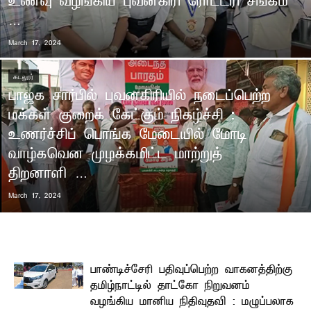
உணவு வழங்கிய புவனகிரி ரோட்டரி சங்கம்
…
March 17, 2024
கடலூர்
பாஜக சார்பில் புவனகிரியில் நடைப்பெற்ற
மக்கள் குறைக் கேட்கும் நிகழ்ச்சி :
உணர்ச்சிப் பொங்க மேடையில் மோடி
வாழ்கவென முழக்கமிட்ட மாற்றுத்
திறனாளி …
March 17, 2024
பாண்டிச்சேரி பதிவுப்பெற்ற வாகனத்திற்கு
தமிழ்நாட்டில் தாட்கோ நிறுவனம்
வழங்கிய மானிய நிதிவுதவி : மழுப்பலாக