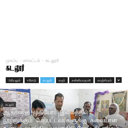
முகப்பு
மாவட்டம்
கடலூர்
கடலூர்
அரியலூர்
ஈரோடு
கடலூர்
கரூர்
கன்னியாகுமரி
காஞ்சிபுரம்
கடலூர்
ஆதரவற்ற முதியோர் இல்லத்தில்
நூற்றுக்கும் மேற்பட்டவர்களுக்கு சுவையான