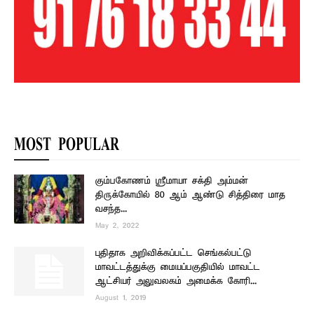
MOST POPULAR
கும்பகோணம் ஸ்ரீமாயா சக்தி அம்மன்
திருக்கோயில் 80 ஆம் ஆண்டு சித்திரை மாத
வசந்த...
May 2, 2022
புதிதாக அறிவிக்கப்பட்ட செங்கல்பட்டு
மாவட்டத்துக்கு மையப்பகுதியில் மாவட்ட
ஆட்சியர் அலுவலகம் அமைக்க கோரி...
August 1, 2019