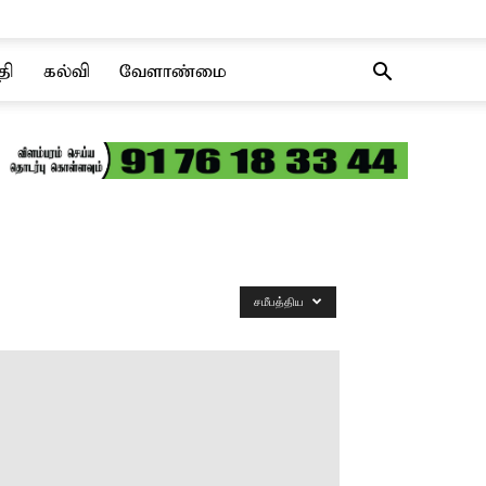
தி
கல்வி
வேளாண்மை
சமீபத்திய