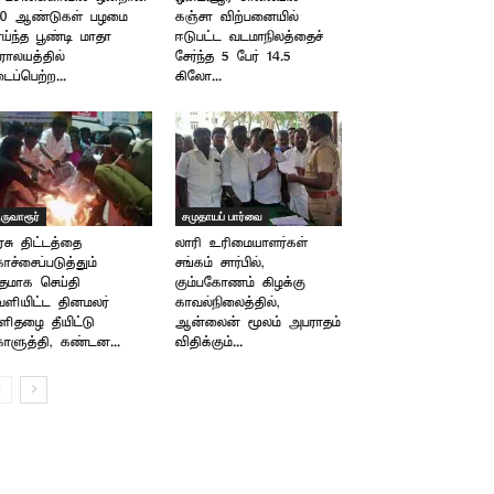
00 ஆண்டுகள் பழமை
கஞ்சா விற்பனையில்
ய்ந்த பூண்டி மாதா
ஈடுபட்ட வடமாநிலத்தைச்
ராலயத்தில்
சேர்ந்த 5 பேர் 14.5
ைப்பெற்ற...
கிலோ...
ிருவாரூர்
சமுதாயப் பார்வை
சு திட்டத்தை
லாரி உரிமையாளர்கள்
ச்சைப்படுத்தும்
சங்கம் சார்பில்,
தமாக செய்தி
கும்பகோணம் கிழக்கு
ளியிட்ட தினமலர்
காவல்நிலைத்தில்,
ளிதழை தீயிட்டு
ஆன்லைன் மூலம் அபராதம்
ளுத்தி, கண்டன...
விதிக்கும்...