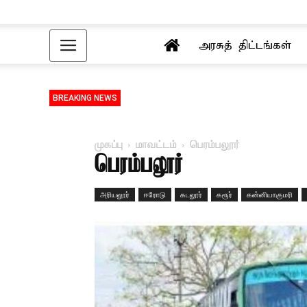
அரசுத் திட்டங்கள்
BREAKING NEWS
முகப்பு
மாவட்டம்
பெரம்பலூர்
பெரம்பலூர்
அரியலூர்
ஈரோடு
கடலூர்
கரூர்
கன்னியாகுமரி