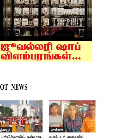
OT NEWS
ஞ்சாவூர்
சென்னை
 பசிலிக்காவில் ஒன்றான
ஓ.எம்.ஆர் சாலையில்