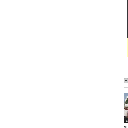
H
த
10