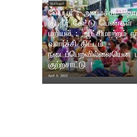
பெரம்பலூர்
வேப்பூர் : அமைச்சர் தொக
குடிநீர் கேட்டு பெண்கள
மறியல் : ஆட்சிமாற்றம் நட
வளர்ச்சி திட்டம்
நடைப்பெறவில்லையென ம
குற்றசாட்டு !
April 5, 2022