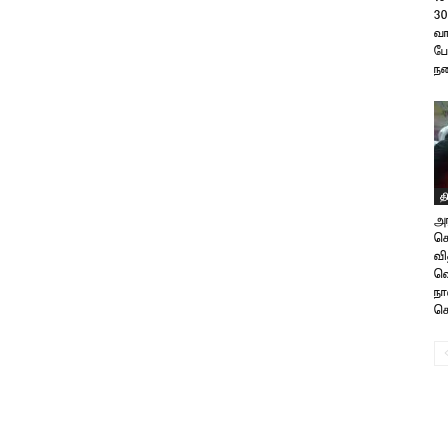
3
வா
பே
நட
த
அர
கொ
வி
வெ
நா
கொ