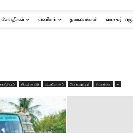
செய்திகள்
வணிகம்
தலையங்கம்
வாசகர் பகு
காஞ்சிபுரம்
கிருஷ்ணகிரி
கும்பகோணம்
கோயம்புத்தூர்
சிவகங்கை