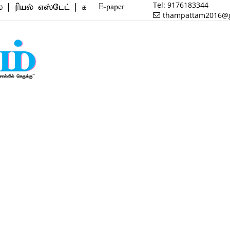
Tel:
9176183344
 எஸ்டேட் | கல்வி | சேல்ஸ் | ஆட்டோ மொபைல் | அஸ்ட்ர
E-paper
thampattam2016@