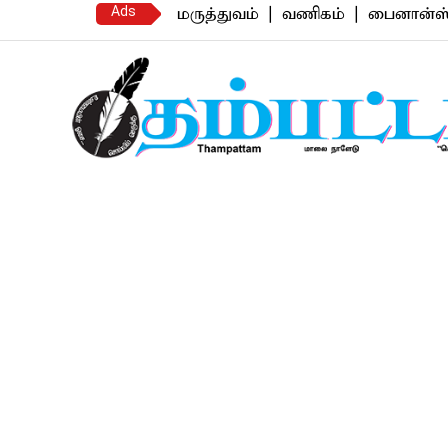
Ads
்யாண வரன் | மருத்துவம் | வணிகம் | பைனான்ஸ் | ரியல்
Thampattam