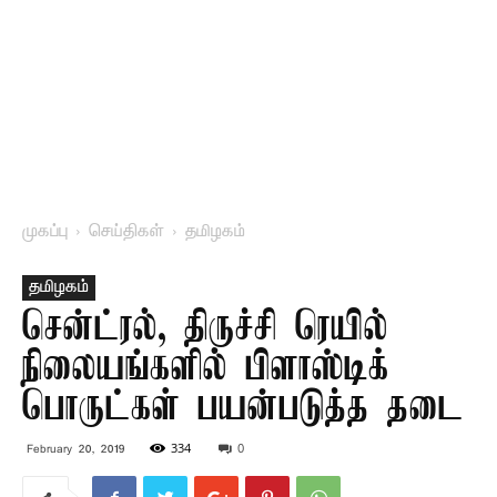
முகப்பு
செய்திகள்
தமிழகம்
தமிழகம்
சென்ட்ரல், திருச்சி ரெயில்
நிலையங்களில் பிளாஸ்டிக்
பொருட்கள் பயன்படுத்த தடை
334
0
February 20, 2019