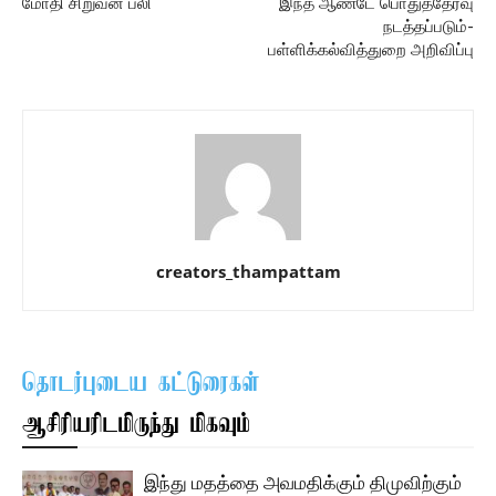
மோதி சிறுவன் பலி
இந்த ஆண்டே பொதுத்தேர்வு
நடத்தப்படும்-
பள்ளிக்கல்வித்துறை அறிவிப்பு
creators_thampattam
தொடர்புடைய கட்டுரைகள்
ஆசிரியரிடமிருந்து மிகவும்
இந்து மதத்தை அவமதிக்கும் திமுவிற்கும்