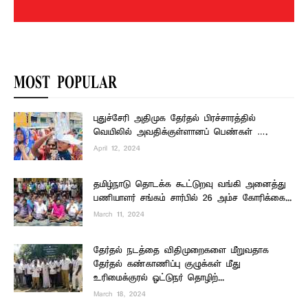
MOST POPULAR
புதுச்சேரி அதிமுக தேர்தல் பிரச்சாரத்தில்
வெயிலில் அவதிக்குள்ளானப் பெண்கள் ….
April 12, 2024
தமிழ்நாடு தொடக்க கூட்டுறவு வங்கி அனைத்து
பணியாளர் சங்கம் சார்பில் 26 அம்ச கோரிக்கை...
March 11, 2024
தேர்தல் நடத்தை விதிமுறைகளை மீறுவதாக
தேர்தல் கண்காணிப்பு குழுக்கள் மீது
உரிமைக்குரல் ஓட்டுநர் தொழிற்...
March 18, 2024