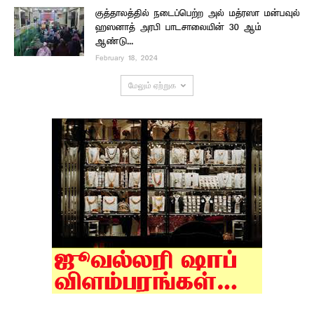
குத்தாலத்தில் நடைப்பெற்ற அல் மத்ரஸா மன்பவுல்
ஹஸனாத் அரபி பாடசாலையின் 30 ஆம்
ஆண்டு...
February 18, 2024
மேலும் ஏற்றுக