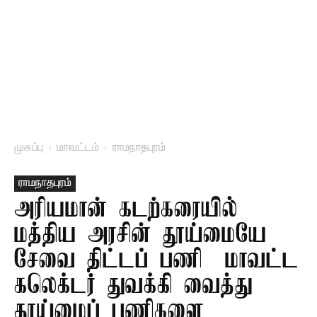
முகப்பு
மாவட்டம்
ராமநாதபுரம்
ராமநாதபுரம்
அரியமான் கடற்கரையில்
மத்திய அரசின் தூய்மையே
சேவை திட்டப் பணி – மாவட்ட
கலெக்டர் துவக்கி வைத்து
தூய்மைப் பணிகளை