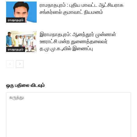
ராமநாதபுரம் : புதிய மாவட்ட ஆட்சியராக
சங்கர்லால் குமாவாட் நியமனம்
ராமநாதபுரம்
இராமநாதபுரம்: ஆனந்தூர் முன்னாள்
ஊராட்சி மன்ற துணைத்தலைவர்
த.மு.மு.க.,வில் இணைப்பு
ராமநாதபுரம்
ஒரு பதிலை விடவும்