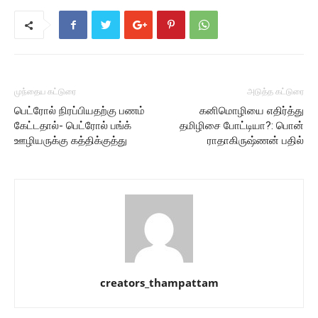
முந்தைய கட்டுரை
அடுத்த கட்டுரை
பெட்ரோல் நிரப்பியதற்கு பணம்
கனிமொழியை எதிர்த்து
கேட்டதால்- பெட்ரோல் பங்க்
தமிழிசை போட்டியா?: பொன்
ஊழியருக்கு கத்திக்குத்து
ராதாகிருஷ்ணன் பதில்
creators_thampattam