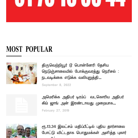
MOST POPULAR
திருவெற்றியூர் டூ பொன்னேரி தேசிய
நெடுஞ்சாலையில் போக்குவரத்து நெரிசல் :
நடவடிக்கை எடுக்க வலியுறுத்தி...
September 8, 2022
அமெரிக்க அதிபர் டிரம்ப் – வடகொரிய அதிபர்
கிம் ஜாங் அன் இரண்டாவது முறையாக...
February 27, 2019
ரூ.13.34 இலட்சம் மதிப்பீட்டில் புதிய தார்சாலை
போட்டு விட்டதாக பொதுமக்கள் அளித்த புகார்