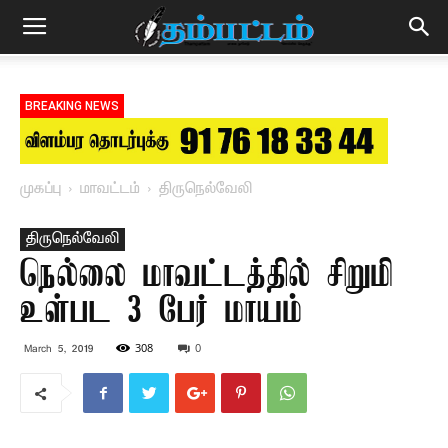
BREAKING NEWS
முகப்பு
மாவட்டம்
திருநெல்வேலி
திருநெல்வேலி
நெல்லை மாவட்டத்தில் சிறுமி
உள்பட 3 பேர் மாயம்
308
0
March 5, 2019