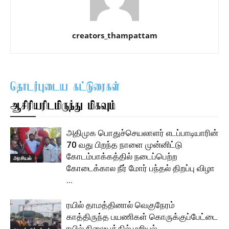
creators_thampattam
தொடர்புடைய கட்டுரைகள்
ஆசிரியரிடமிருந்து மிகவும்
அதிமுக பொதுச்செயலாளர் எடப்பாடியாரின்
70 வது பிறந்த நாளை முன்னிட்டு
கோடம்பாக்கத்தில் நடைப்பெற்ற
அரசியல்
கோடைக்கால நீர் மோர் பந்தல் திறப்பு விழா
…
ரயில் தாமத்தினால் வெகுநேரம்
காத்திருந்த பயணிகள் கொருக்குப்பேட்டை
ரயில் நிலையத்தில் மறியல் …