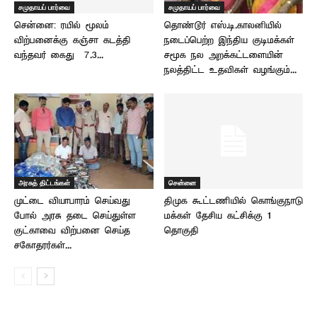
சமுதாயப் பார்வை
சமுதாயப் பார்வை
சென்னை: ரயில் மூலம்
தொண்டூர் எஸ்.டி.காலனியில்
விற்பனைக்கு கஞ்சா கடத்தி
நடைப்பெற்ற இந்திய குடிமக்கள்
வந்தவர் கைது – 7.3...
சமூக நல அறக்கட்டளையின்
நலத்திட்ட உதவிகள் வழங்கும்...
அரசுத் திட்டங்கள்
சென்னை
முட்டை வியாபாரம் செய்வது
திமுக கூட்டணியில் கொங்குநாடு
போல் அரசு தடை செய்துள்ள
மக்கள் தேசிய கட்சிக்கு 1
குட்காவை விற்பனை செய்த
தொகுதி
சகோதரர்கள்...