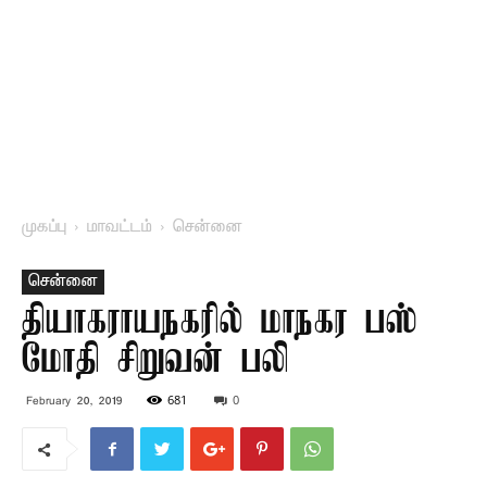
முகப்பு
மாவட்டம்
சென்னை
சென்னை
தியாகராயநகரில் மாநகர பஸ்
மோதி சிறுவன் பலி
681
0
February 20, 2019