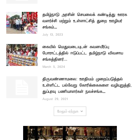
தமிழ்நாடு அரசின் செயலைக் கண்டித்து ஊரக
வளர்ச்சி மற்றும் உள்ளாட்சித் துறை ஊழியர்
சங்கம்...
July 13, 2023
கையில் மெதுவடையுடன் கவனயீர்ப்பு
போராட்டத்தில் ஈடுப்பட்ட தமிழ்நாடு விவசாய
சங்கத்தினர்…
March 5, 2024
திருவண்ணாமலை: ஊதியம் முறைப்படுத்தல்
உள்ளிட்ட பல்வேறு கோரிக்கைகளை வழியுறுத்தி,
துப்புரவு பணியாளர்கள் நலச்சங்க...
August 29, 2021
மேலும் ஏற்றுக