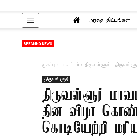
அரசுத் திட்டங்கள்
BREAKING NEWS
முகப்பு
மாவட்டம்
திருவள்ளூர்
திருவள்ளூ
திருவள்ளூர்
திருவள்ளூர் மாவட
தின விழா கொண்ட
கொடியேற்றி மரி