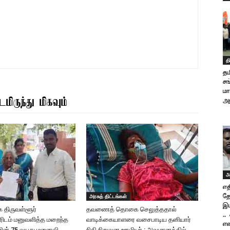
தி
தம
சங
மா
மிருந்து மிகவும்
அல
அ
எத
அரசுத் திட்டங்கள்
தே
இ
 திருவள்ளூர்
தவணைத் தொகை செலுத்ததால்
..
ரிடம் மனுவளித்த மறைந்த
வாடிக்கையாளரை வசைபாடிய தனியார்
என
ரின் 75 வயது மனைவி …
நிதி நிறுவன ஊழியர் : அவமானத்தில்