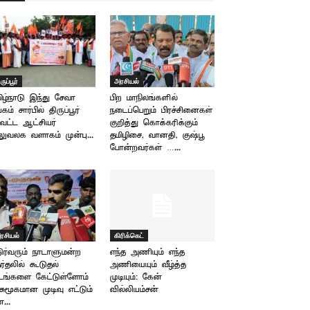
ருப்பூர்
அரசியல்
ிழ்நாடு இந்து சேவா
பிற மாநிலங்களில்
்கம் சார்பில் திருப்பூர்
நடைப்பெறும் பிரச்சினைகள்
வட்ட ஆட்சியர்
குறித்து கொக்கரிக்கும்
ுவலக வளாகம் முன்பு...
தமிழிசை, வானதி, குஷ்பூ
போன்றவர்கள் …...
ரசியல்
கிரிக்கெட்
ிர்வரும் நாடாளுமன்ற
எந்த அணியும் எந்த
ர்தலில் கூடுதல்
அணியையும் வீழ்த்த
டங்களை கேட்டுள்ளோம்
முடியும்: கேன்
 சுமூகமான முடிவு எட்டும்
வில்லியம்சன்
...