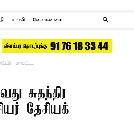
தி
கல்வி
வேளாண்மை
்டம் – மாவட்ட...
 வது சுதந்திர
யர் தேசியக்