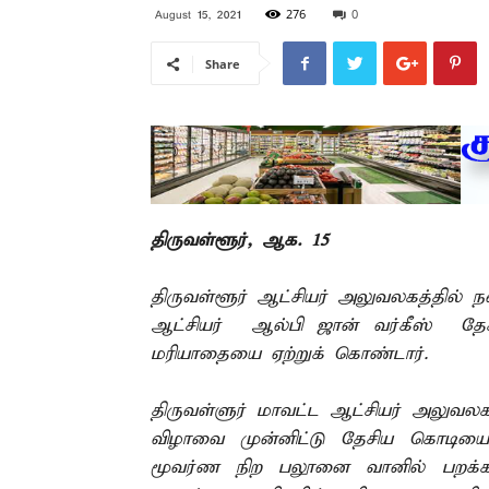
276
0
August 15, 2021
Share
திருவள்ளூர், ஆக. 15 –
திருவள்ளூர் ஆட்சியர் அலுவலகத்தில் 
ஆட்சியர் ஆல்பி ஜான் வர்கீஸ் தேச
மரியாதையை ஏற்றுக் கொண்டார்.
திருவள்ளுர் மாவட்ட ஆட்சியர் அலுவ
விழாவை முன்னிட்டு தேசிய கொடியை 
மூவர்ண நிற பலூனை வானில் பறக்கவிட