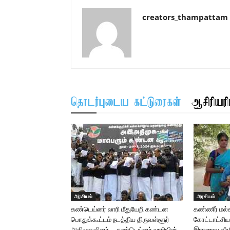
creators_thampattam
தொடர்புடைய கட்டுரைகள்
ஆசிரியரிட
அரசியல்
அரசியல்
கண்டெய்னர் லாரி மீதுயேறி கண்டன
கண்ணீர் மல்க
பொதுக்கூட்டம் நடத்திய திருவள்ளூர்
கோட்டாட்சிய
அதிமுகவினர் … கண்டெய்னர் லாரியின்
இராணுவ வீர