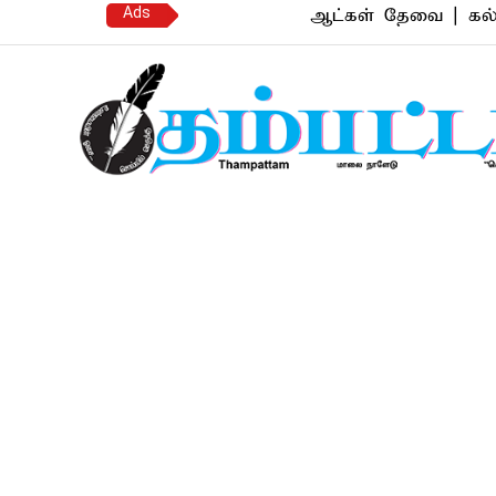
Ads
ஆட்கள் தேவை | கல்யாண வரன
Thampattam