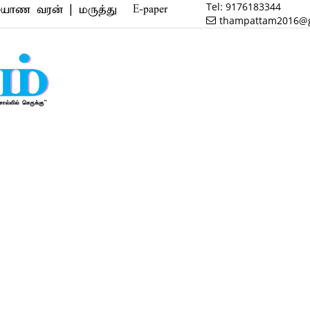
Tel:
9176183344
் | மருத்துவம் | வணிகம் | பைனான்ஸ் | ரியல் எஸ்டேட
E-paper
thampattam2016@