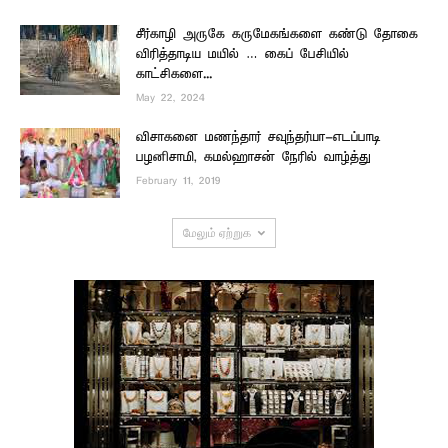
சீர்காழி அருகே கருமேகங்களை கண்டு தோகை
விரித்தாடிய மயில் … கைப் பேசியில்
காட்சிகளை...
May 22, 2024
விசாகனை மணந்தார் சவுந்தர்யா-எடப்பாடி
பழனிசாமி, கமல்ஹாசன் நேரில் வாழ்த்து
February 11, 2019
மேலும் ஏற்றுக