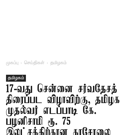
முகப்பு
செய்திகள்
தமிழகம்
தமிழகம்
17-வது சென்னை சர்வதேசத்
திரைப்பட விழாவிற்கு, தமிழக
முதல்வர் எடப்பாடி கே.
பழனிசாமி ரூ. 75
இலட்சத்திற்கான காசோலை