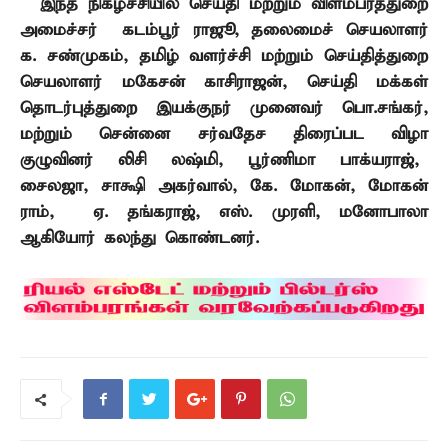
இந்த நிகழ்ச்சியில் செய்தி மற்றும் விளம்பரத்துறை
அமைச்சர் கடம்பூர் ராஜூ
,
தலைமைச் செயலாளர்
க. சண்முகம்
,
தமிழ் வளர்ச்சி மற்றும் செய்தித்துறை
செயலாளர் மகேசன் காசிராஜன்
,
செய்தி மக்கள்
தொடர்புத்துறை இயக்குநர் முனைவர் பொ.சங்கர்
,
மற்றும் சென்னை சர்வதேச திரைப்பட விழா
குழுவினர் லிசி லஷ்மி
,
பூர்ணிமா பாக்யராஜ்
,
சைலஜா
,
சாக்ஷி அகர்வால்
,
கே. மோகன்
,
மோகன்
ராம்
,
ஏ. தங்கராஜ்
,
எஸ். முரளி
,
மனோபாலா
ஆகியோர் கலந்து கொண்டனர்.