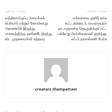
முந்தைய கட்டுரை
அடுத்த கட்டுரை
வத்திராயிருப்பு பிளவக்கல்
மக்களவை குளிர் கால
பெரியார் மற்றும் கோவிலாறு
கூட்டத்தொடர்; ராமநாதபுரம்
அணையில் இருந்து
நாடாளுமன்ற தொகுதிக்குட்பட்ட
பாசனத்திற்கு தண்ணீர் திறந்து
பல்வேறு பிரச்சினைகள் குறித்து,
விட முதலமைச்சர் உத்தரவு
எம்.பி நவாஸ்கனி பேச்சு
creators_thampattam