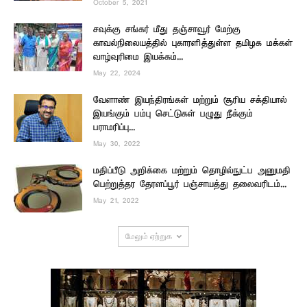
October 5, 2021
சவுக்கு சங்கர் மீது தஞ்சாவூர் மேற்கு
காவல்நிலையத்தில் புகாரளித்துள்ள தமிழக மக்கள்
வாழ்வுரிமை இயக்கம்...
May 22, 2024
வேளாண் இயந்திரங்கள் மற்றும் சூரிய சக்தியால்
இயங்கும் பம்பு செட்டுகள் பழுது நீக்கும்
பராமரிப்பு...
May 30, 2022
மதிப்பீடு அறிக்கை மற்றும் தொழில்நுட்ப அனுமதி
பெற்றுத்தர தேரளப்பூர் பஞ்சாயத்து தலைவரிடம்...
May 21, 2022
மேலும் ஏற்றுக