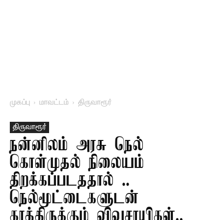
முகப்பு
மாவட்டம்
திருவாரூர்
திருவாரூர்
நன்னிலம் அரசு நெல்
கொள்முதல் நிலையம்
திறக்கப்படததால் ..
நெல்மூட்டைகளுடன்
காத்திருக்கும் விவசாயிகள்..