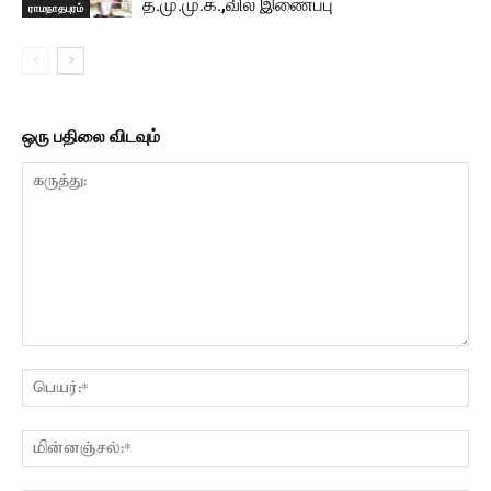
த.மு.மு.க.,வில் இணைப்பு
ராமநாதபுரம்
ஒரு பதிலை விடவும்