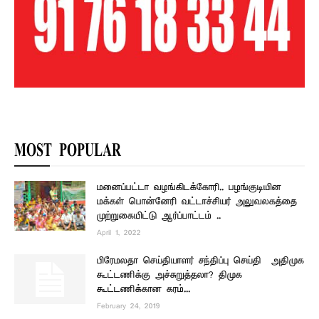
MOST POPULAR
மனைப்பட்டா வழங்கிடக்கோரி.. பழங்குடியின
மக்கள் பொன்னேரி வட்டாச்சியர் அலுவலகத்தை
முற்றுகையிட்டு ஆர்ப்பாட்டம் ..
April 1, 2022
பிரேமலதா செய்தியாளர் சந்திப்பு செய்தி – அதிமுக
கூட்டணிக்கு அச்சுறுத்தலா? திமுக
கூட்டணிக்கான கரம்...
February 24, 2019