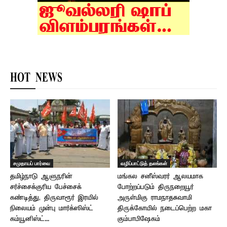
HOT NEWS
சமுதாயப் பார்வை
வழிப்பாட்டுத் தலங்கள்
தமிழ்நாடு ஆளுநரின்
மங்கல சனீஸ்வரர் ஆலயமாக
சர்ச்சைக்குரிய பேச்சைக்
போற்றப்படும் திருநறையூர்
கண்டித்து, திருவாரூர் இரயில்
அருள்மிகு ராமநாதசுவாமி
நிலையம் முன்பு மார்க்ஸிஸ்ட்
திருக்கோயில் நடைப்பெற்ற மகா
கம்யூனிஸ்ட்...
கும்பாபிஷேகம்