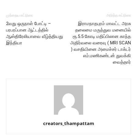
முந்தைய கட்டுரை
அடுத்த கட்டுரை
2வது ஒருநாள் போட்டி –
இராமநாதபுரம் மாவட்ட அரசு
பரபரப்பான ஆட்டத்தில்
தலைமை மருத்துவ மனையில்
ஆஸ்திரேலியாவை வீழ்த்தியது
ரூ.5.5 கோடி மதிப்பிலான காந்த
இந்தியா
அதிர்வலை வரைவு ( MRI SCAN
) வசதியினை அமைச்சர் டாக்டர்
எம்.மணிகண்டன் துவக்கி
வைத்தார்
creators_thampattam