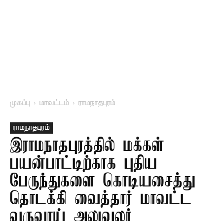
முகப்பு
மாவட்டம்
ராமநாதபுரம்
ராமநாதபுரம்
இராமநாதபுரத்தில் மக்கள்
பயன்பாட்டிற்காக புதிய
பேருந்துகளை கொடியசைத்து
தொடக்கி வைத்தார் மாவட்ட
வருவாய் அலுவலர்