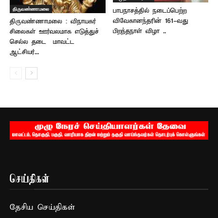
திருவண்ணாமலை
பாபநாசத்தில் நடைப்பெற்ற
விவேகானந்தரின் 161-வது
திருவண்ணாமலை : விநாயகர்
பிறந்தநாள் விழா ..
சிலைகள் ஊர்வலமாக எடுத்துச்
செல்ல தடை – மாவட்ட
ஆட்சியர்...
செய்திகள்
தேசிய செய்திகள்