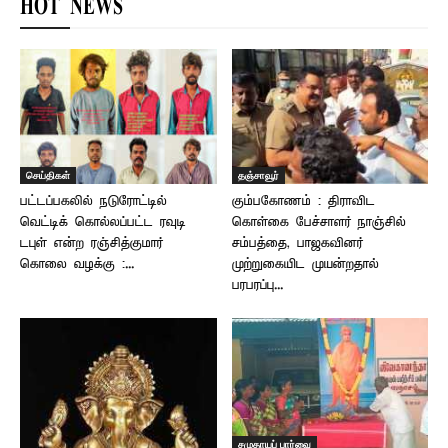
HOT NEWS
செய்திகள்
தஞ்சாவூர்
பட்டப்பகலில் நடுரோட்டில்
கும்பகோணம் : திராவிட
வெட்டிக் கொல்லப்பட்ட ரவுடி
கொள்கை பேச்சாளர் நாஞ்சில்
டபுள் என்ற ரஞ்சித்குமார்
சம்பத்தை, பாஜகவினர்
கொலை வழக்கு :...
முற்றுகையிட முயன்றதால்
பரபரப்பு...
சமுதாயப் பார்வை