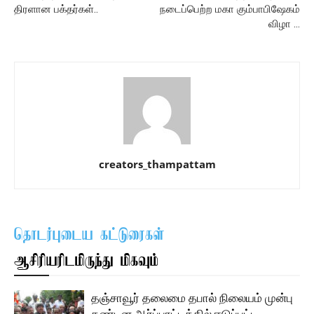
திரளான பக்தர்கள்..
நடைப்பெற்ற மகா கும்பாபிஷேகம்
விழா …
creators_thampattam
தொடர்புடைய கட்டுரைகள்
ஆசிரியரிடமிருந்து மிகவும்
தஞ்சாவூர் தலைமை தபால் நிலையம் முன்பு
கண்டன ஆர்ப்பாட்டத்தில் ஈடுப்பட்ட