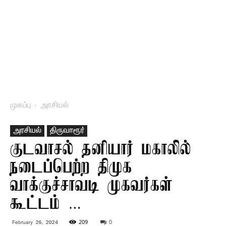
முகப்பு
அரசியல்
அரசியல்
திருவாரூர்
குடவாசல் தனியார் மகாலில்
நடைப்பெற்ற திமுக
வாக்குச்சாவடி முகவர்கள்
கூட்டம் …
209
0
February 26, 2024