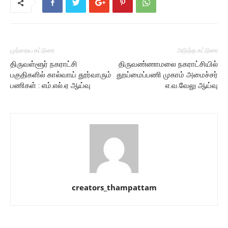
முந்தைய கட்டுரை
அடுத்த கட்டுரை
திருவள்ளூர் நகராட்சி
திருவண்ணாமலை நகராட்சியில்
பகுதிகளில் கால்வாய் தூர்வாரும்
தூய்மைப்பணி முகாம் அமைச்சர்
பணிகள் : எம்.எல்.ஏ ஆய்வு
எ.வ.வேலு ஆய்வு
creators_thampattam