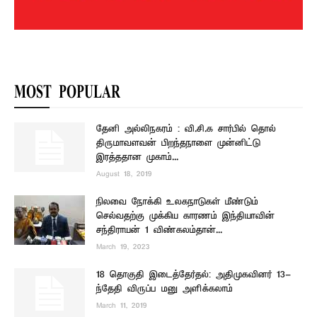
MOST POPULAR
தேனி அல்லிநகரம் : வி.சி.க சார்பில் தொல்
திருமாவளவன் பிறந்தநாளை முன்னிட்டு
இரத்ததான முகாம்...
August 18, 2019
நிலவை நோக்கி உலகநாடுகள் மீண்டும்
செல்வதற்கு முக்கிய காரணம் இந்தியாவின்
சந்திராயன் 1 விண்கலம்தான்...
March 19, 2023
18 தொகுதி இடைத்தேர்தல்: அதிமுகவினர் 13-
ந்தேதி விருப்ப மனு அளிக்கலாம்
March 11, 2019