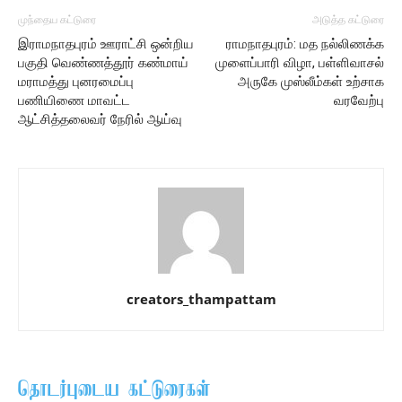
முந்தைய கட்டுரை
அடுத்த கட்டுரை
இராமநாதபுரம் ஊராட்சி ஒன்றிய
ராமநாதபுரம்: மத நல்லிணக்க
பகுதி வெண்ணத்தூர் கண்மாய்
முளைப்பாரி விழா, பள்ளிவாசல்
மராமத்து புனரமைப்பு
அருகே முஸ்லீம்கள் உற்சாக
பணியிணை மாவட்ட
வரவேற்பு
ஆட்சித்தலைவர் நேரில் ஆய்வு
creators_thampattam
தொடர்புடைய கட்டுரைகள்