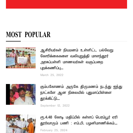
MOST POPULAR
ஆசிரியர்கள் நியமனம் உள்ளிட்ட பல்வேறு
கோரிக்கைகளை வலியுறுத்தி மாளந்தூர்
அரசுப்பள்ளி மாணவர்கள் வகுப்பறை
புறக்கணிப்பு...
March 25, 2022
கும்பகோணம் அருகே திருமணம் நடந்து ஐந்து
நாட்களே ஆன நிலையில் புதுமாப்பிள்ளை
தூக்கிட்டு...
September 12, 2022
ரூ.4.48 கோடி மதிப்பில் கள்ளப் பெரம்பூர் ஏரி
தூர்வாரும் பணி : எம்.பி. பழனிமாணிக்கம்...
February 25, 2024