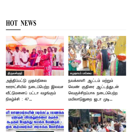
HOT NEWS
திருவள்ளூர்
சமுதாயப் பார்வை
அத்திப்பட்டு முதல்நிலை
நவக்காளி ஆட்டம் மற்றும்
ஊராட்சியில் நடைப்பெற்ற இலவச
வெண் குதிரை ஆட்டத்துடன்
வீட்டுமனைப் பட்டா வழங்கும்
வெகுச்சிறப்பாக நடைப்பெற்ற
நிகழ்ச்சி : 47...
மயிலாடுதுறை ஜடா முடி...