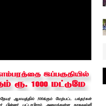
நேயர் ஆலயத்தில்
500
க்கும் மேற்பட்ட பக்தர்கள்
் பின்னர் பட்டாபிராம் அமைந்துள்ள
நாகவல்லி