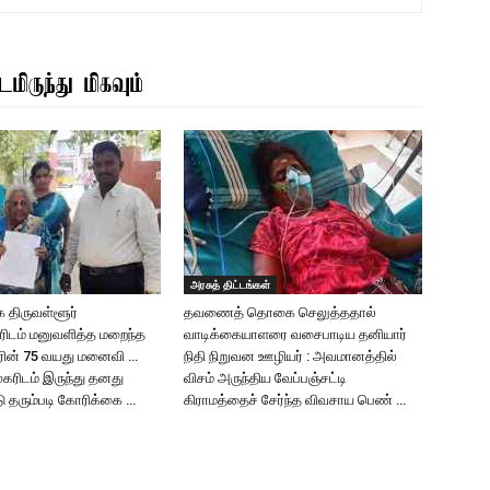
மிருந்து மிகவும்
அரசுத் திட்டங்கள்
 திருவள்ளூர்
தவணைத் தொகை செலுத்ததால்
ரிடம் மனுவளித்த மறைந்த
வாடிக்கையாளரை வசைபாடிய தனியார்
ரின் 75 வயது மனைவி …
நிதி நிறுவன ஊழியர் : அவமானத்தில்
ுகரிடம் இருந்து தனது
விசம் அருந்திய வேப்பஞ்சட்டி
டு தரும்படி கோரிக்கை …
கிராமத்தைச் சேர்ந்த விவசாய பெண் …