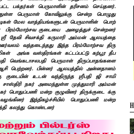
ட்ட பக்தர்கள் பெருமாளின்
தரிசனம் செய்தனர்.
துள்ள பெருமாள்
கோவிலுக்கு சென்ற பொழுது
ோடிகள் மேல
வாத்தியங்களுடன் பெருமாளின்
பொற்
பிரம்மோற்சவ குடையை
அழைத்துச் சென்றனர்
ஸ்ரீ தேவி சிவசக்தி கருமாரி அம்மன் ஆலயத்தை
ஊர்வலம் வந்தடைந்தது இந்த பிரம்மோற்சவ திரு
ிகள்
அங்க வஸ்திரங்கள் கட்டப்பட்டு கற்பூர
தீப
ப்பதி வெங்கடாசலபதி பெருமாள்
திருப்பாதங்களை
சி பெற்றனர். பின்னர் ஆலயத்தில்
அன்னதானம்
ு குடையின் உடன் வந்திருந்த
ஸ்ரீபதி ஜி சாமி
 சாஸ்திரி
நகர் அமைந்துள்ள முத்துமாரி அம்மன்
நகர் பொதுப்பணி மன்ற குழுவினர் திருக்குடை க்கு
ழங்கினர் இந்நிகழ்ச்சியில் பொதுப்பணி மன்ற
H
த்தி கலந்து கொண்டனர்