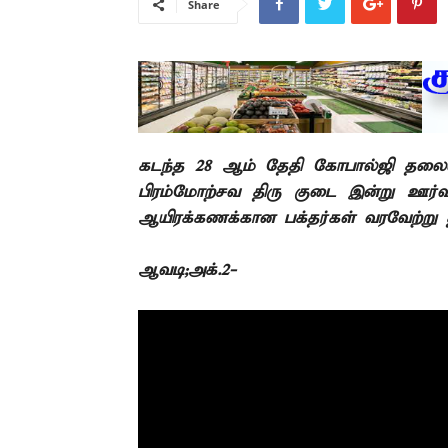
Share
கடந்த
28
ஆம் தேதி கோபால்ஜி தலைமைய
பிரம்மோற்சவ திரு குடை
இன்று ஊர்
ஆயிரக்கணக்கான பக்தர்கள் வரவேற்று 
ஆவடி;அக்.2-