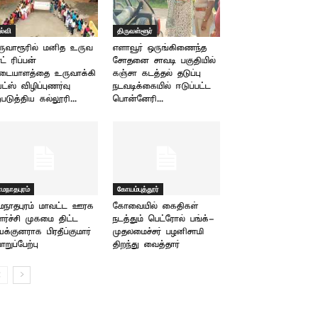
ல்வி
திருவள்ளூர்
ருவாரூரில் மனித உருவ
எளாவூர் ஒருங்கிணைந்த
ட் ரிப்பன்
சோதனை சாவடி பகுதியில்
டையாளத்தை உருவாக்கி
கஞ்சா கடத்தல் தடுப்பு
்ட்ஸ் விழிப்புணர்வு
நடவடிக்கையில் ஈடுப்பட்ட
்படுத்திய கல்லூரி...
பொன்னேரி...
ாமநாதபுரம்
கோயம்புத்தூர்
மநாதபுரம் மாவட்ட ஊரக
கோவையில் கைதிகள்
ர்ச்சி முகமை திட்ட
நடத்தும் பெட்ரோல் பங்க்-
க்குனராக பிரதீப்குமார்
முதலமைச்சர் பழனிசாமி
ாறுப்பேற்பு
திறந்து வைத்தார்