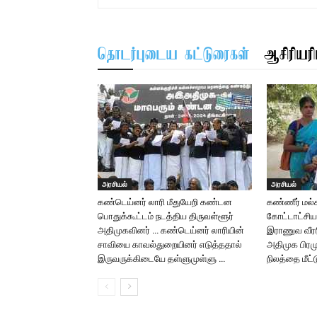
தொடர்புடைய கட்டுரைகள்
ஆசிரியரிட
அரசியல்
அரசியல்
கண்டெய்னர் லாரி மீதுயேறி கண்டன
கண்ணீர் மல்க
பொதுக்கூட்டம் நடத்திய திருவள்ளூர்
கோட்டாட்சிய
அதிமுகவினர் … கண்டெய்னர் லாரியின்
இராணுவ வீர
சாவியை காவல்துறையினர் எடுத்ததால்
அதிமுக பிரம
இருவருக்கிடையே தள்ளுமுள்ளு …
நிலத்தை மீட்