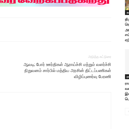
க
தி
ரெ
அ
எய
ஏற
அடுத்த கட்டுரை
ஆவடி; போர் ஊர்திகள் ஆராய்ச்சி மற்றும் வளர்ச்சி
நிறுவனம் சார்பில் மத்திய அரசின் திட்டப்பணிகள்
விழிப்புணர்வு பேரணி
ர
ரா
வள
இய
பெ