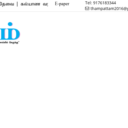
Tel:
9176183344
 கல்யாண வரன் | மருத்துவம் | வணிகம் | பைனான்ஸ் | ரி
E-paper
thampattam2016@