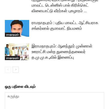
மாவட்ட டென்னிஸ் பால் கிரிக்கெட்
விளையாட்டு வீரர்கள் புகழாரம் …
ராமநாதபுரம் : புதிய மாவட்ட ஆட்சியராக
சங்கர்லால் குமாவாட் நியமனம்
ராமநாதபுரம்
இராமநாதபுரம்: ஆனந்தூர் முன்னாள்
ஊராட்சி மன்ற துணைத்தலைவர்
த.மு.மு.க.,வில் இணைப்பு
ராமநாதபுரம்
ஒரு பதிலை விடவும்