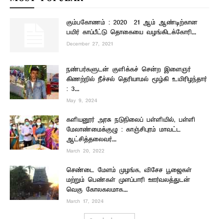
கும்பகோணம் : 2020 – 21 ஆம் ஆண்டிற்கான
பயிர் காப்பீட்டு தொகையை வழங்கிடக்கோரி...
December 27, 2021
நண்பர்களுடன் குளிக்கச் சென்ற இளைஞர்
கிணற்றில் நீச்சல் தெரியாமல் மூழ்கி உயிரிழந்தார்
: 3...
May 9, 2024
களியனூர் அரசு நடுநிலைப் பள்ளியில், பள்ளி
மேலாண்மைக்குழு : காஞ்சிபுரம் மாவட்ட
ஆட்சித்தலைவர்...
March 20, 2022
செண்டை மேளம் முழங்க, விசேச பூஜைகள்
மற்றும் பெண்கள் முளப்பாரி ஊர்வலத்துடன்
வெகு கோலகலமாக...
March 17, 2024