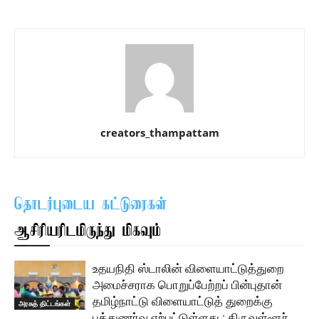
creators_thampattam
தொடர்புடைய கட்டுரைகள்
ஆசிரியரிடமிருந்து மிகவும்
உதயநிதி ஸ்டாலின் விளையாட்டுத்துறை
அமைச்சராக பொறுப்பேற்றப் பின்புதான்
தமிழ்நாட்டு விளையாட்டுத் துறைக்கு
அரசுத் திட்டங்கள்
புத்துணர்வு ஏற்பட்டுள்ளது : திருவள்ளூர்