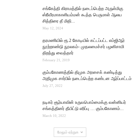
சங்கேந்தி கிராமத்தில் நடைப்பெற்ற அருள்மிகு
ஸ்ரீவீரமாகாளியம்மன் கூத்த பெருமாள் ஆலய
சித்திரை தீ மிதி...
May 12, 2024
தரமணியில் ரூ.2 கோடியில் கட்டப்பட்ட எம்ஜிஆர்
நூற்றாண்டு நூலகம்- முதலமைச்சர் பழனிசாமி
திறந்து வைத்தார்
February 21, 2019
கும்பகோணத்தில் திமுக அரசைக் கண்டித்து
அதிமுக சார்பில் நடைப்பெற்ற கண்டன ஆர்ப்பாட்டம்
July 27, 2022
நடிகர் சூர்யாவின் உருவபொம்மைக்கு வன்னியர்
சங்கத்தினர் தீயிட்டு எரிப்பு … கும்பகோணம்...
March 10, 2022
மேலும் ஏற்றுக