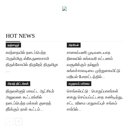
HOT NEWS
தஞ்சாவூர்
அரசியல்
கரந்தையில் நடைப்பெற்ற
சாலைப்பணி முடிவடையாத
அருள்மிகு ஸ்ரீகருணாசாமி
நிலையில் சுங்கவரி கட்டணம்
திருக்கோயில் திருதேர் திருவிழா
வசூலிக்கும் நல்லூர்
…
சுங்கச்சாவடியை முற்றுகையிட்டு
மறியல் போராட்டத்தில்...
அரசுத் திட்டங்கள்
சமுதாயப் பார்வை
திருவள்ளூர் மாவட்ட ஆட்சியர்
செங்கல்பட்டு : பொறுப்பாளர்கள்
அலுவலக கூட்டரங்கில்
கைது செய்யப்பட்டதை கண்டித்து,
நடைப்பெற்ற மக்கள் குறைத்
சட்ட உரிமை பாதுகாப்புச் சங்கம்
தீர்க்கும் நாள் கூட்டம்...
சார்பில்...