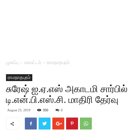
முகப்பு
மாவட்டம்
ராமநாதபுரம்
ராமநாதபுரம்
சுரேஷ் ஐ.ஏ.எஸ் அகாடமி சார்பில்
டி.என்.பி.எஸ்.சி. மாதிரி தேர்வு
350
0
August 25, 2019