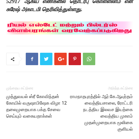
52917
ஆகிய எண்களில் தொடர்பு கொள்ளலாம் என
சுரேஷ் அகாடமி தெரிவித்துள்ளது.
முந்தைய கட்டுரை
அடுத்த கட்டுரை
முத்துவயல் ஸ்ரீ கோவிந்தன்
ராமநாதபுரத்தில் ஆர்.கே.ஆயுர்தம்
கோயில் வருஷாபிஷேக விழா 12
வைத்தியசாலை, ரோட்டரி
தலைமுறையாக பக்த சேவை
நடத்திய இலவச இயற்கை
செய்யும் வகையறாக்கள்
வைத்திய முகாம்
முதன்முறையாக மூலிகை
குளியல்