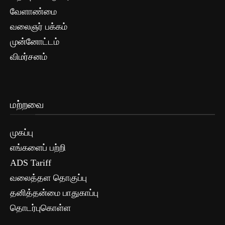
வேளாண்மை
வலைஞர் பக்கம்
முன்னோட்டம்
விமர்சனம்
மற்றவை
முகப்பு
எங்களைப் பற்றி
ADS Tariff
வலைத்தள தொகுப்பு
தனித்தன்மை பாதுகாப்பு
தொடர்புகொள்ள