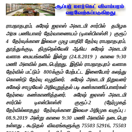
ராமநாதபுரம்,
சுரேஷ் ஐஏஎஸ் அகாடமி சார்பில்
தமிழக
அரசு பணியாளர் தேர்வாணையம் (டிஎன்பிஎஸ்சி ) குரூப்
4
தேர்வுக்கான இலவச முழு மாதிரி தேர்வு ராமநாதபுரம்
,
தூத்துக்குடி
,
திருநெல்வேலி ஆகிய சுரேஷ் அகாடமி
வளாக மையங்களில் இன்று (
24.8.2019 )
காலை
9:30
மணி அளவில் நடைபெற்றது. இதில் ராமநாதபுரம் வளாக
தேர்வில் மட்டும்
800
க்கும் மேற்பட்ட இளையோர் கலந்து
கொண்டு தேர்வு எழுதினர்.
சுரேஷ் அகாடமி நிறுவனர்
சுகேஷ் சாமுவேல் அறிவுறுத்தல் படி கண்காணிப்பாளர்கள்
தேர்வை கண்காணித்தனர்.
சுரேஷ் ஐஏஎஸ் அகாடமி
சார்பில் டிஎன்பிஎஸ்சி குரூப்-
2 (
நேர்முகத்
தேர்வில்லாதது)
தேர்வுக்கான இலவச அறிமுக வகுப்பு :
08.9.2019
அன்று காலை
9:30
மணி அளவில் நடைபெற
உள்ளது . கூடுதல்
விவரங்களுக்கு
75503 52916, 75503