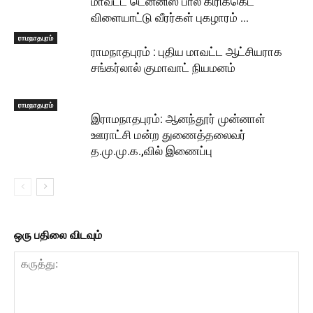
மாவட்ட டென்னிஸ் பால் கிரிக்கெட்
விளையாட்டு வீரர்கள் புகழாரம் …
ராமநாதபுரம்
ராமநாதபுரம் : புதிய மாவட்ட ஆட்சியராக
சங்கர்லால் குமாவாட் நியமனம்
ராமநாதபுரம்
இராமநாதபுரம்: ஆனந்தூர் முன்னாள்
ஊராட்சி மன்ற துணைத்தலைவர்
த.மு.மு.க.,வில் இணைப்பு
ஒரு பதிலை விடவும்