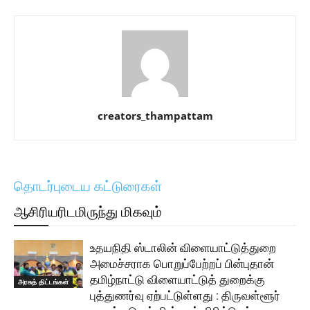
creators_thampattam
தொடர்புடைய கட்டுரைகள்
ஆசிரியரிடமிருந்து மிகவும்
உதயநிதி ஸ்டாலின் விளையாட்டுத்துறை
அமைச்சராக பொறுப்பேற்றப் பின்புதான்
தமிழ்நாட்டு விளையாட்டுத் துறைக்கு
அரசுத் திட்டங்கள்
புத்துணர்வு ஏற்பட்டுள்ளது : திருவள்ளூர்