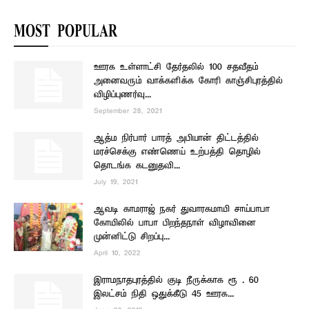
MOST POPULAR
ஊரக உள்ளாட்சி தேர்தலில் 100 சதவீதம்
அனைவரும் வாக்களிக்க கோரி காஞ்சிபுரத்தில்
விழிப்புணர்வு...
September 28, 2021
ஆத்ம நிர்பார் பாரத் அபியான் திட்டத்தில்
மரச்செக்கு எண்ணெய் உற்பத்தி தொழில்
தொடங்க கடனுதவி...
July 19, 2021
ஆவடி காமராஜ் நகர் துவாரகமாயி சாய்பாபா
கோயிலில் பாபா பிறந்தநாள் விழாவினை
முன்னிட்டு சிறப்பு...
April 10, 2022
இராமநாதபுரத்தில் குடி நீருக்காக ரூ . 60
இலட்சம் நிதி ஒதுக்கீடு 45 ஊரக...