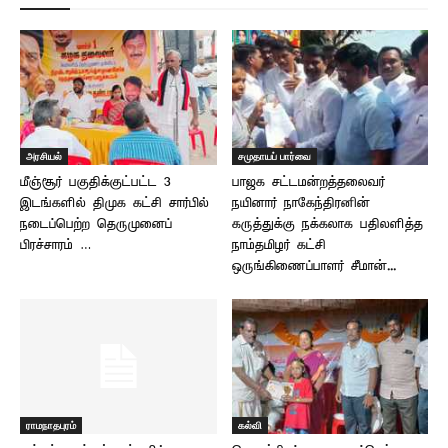
அரசியல்
சமுதாயப் பார்வை
மீஞ்சூர் பகுதிக்குட்பட்ட 3
பாஜக சட்டமன்றத்தலைவர்
இடங்களில் திமுக கட்சி சார்பில்
நயினார் நாகேந்திரனின்
நடைப்பெற்ற தெருமுனைப்
கருத்துக்கு நக்கலாக பதிலளித்த
பிரச்சாரம் …
நாம்தமிழர் கட்சி
ஒருங்கிணைப்பாளர் சீமான்...
ராமநாதபுரம்
கல்வி