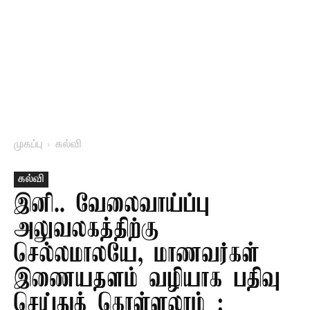
முகப்பு
கல்வி
கல்வி
இனி.. வேலைவாய்ப்பு
அலுவலகத்திற்கு
செல்லமாலயே, மாணவர்கள்
இணையதளம் வழியாக பதிவு
செய்துக் கொள்ளலாம் :