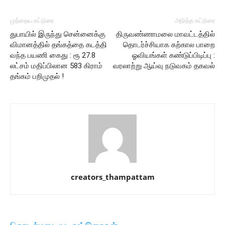
முந்தைய கட்டுரை
அடுத்த கட்டுரை
துபாயில் இருந்து சென்னைக்கு
திருவண்ணாமலை மாவட்டத்தில்
விமானத்தில் தங்கத்தை கடத்தி
தொடர்ச்சியாக கற்கால பாறை
வந்த பயணி கைது : ரூ 27.8
ஓவியங்கள் கண்டுப்பிடிப்பு :
லட்சம் மதிப்பிலான 583 கிராம்
வரலாற்று ஆய்வு நடுவகம் தகவல்
தங்கம் பறிமுதல் !
creators_thampattam