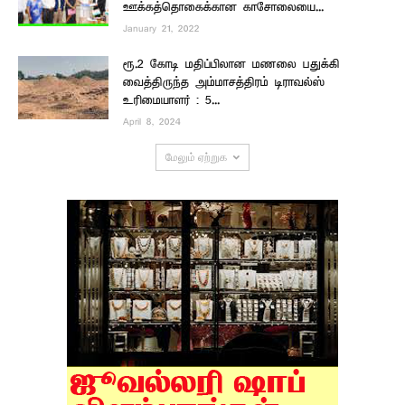
ஊக்கத்தொகைக்கான காசோலையை...
January 21, 2022
ரூ.2 கோடி மதிப்பிலான மணலை பதுக்கி
வைத்திருந்த அம்மாசத்திரம் டிராவல்ஸ்
உரிமையாளர் : 5...
April 8, 2024
மேலும் ஏற்றுக