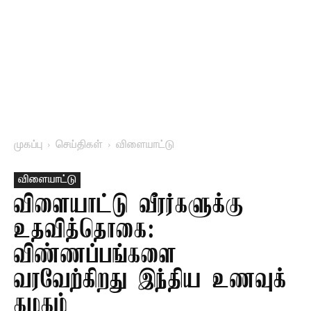
முகப்பு
செய்திகள்
விளையாட்டு
விளையாட்டு
விளையாட்டு வீரர்களுக்கு
உதவித்தொகை:
விண்ணப்பங்களை
வரவேற்கிறது இந்திய உணவுக்
கழகம்