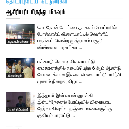
தொடர்புடைய கட்டுரைகள்
ஆசிரியரிடமிருந்து மிகவும்
பெடரேசன் கோப்பை தடகளப் போட்டியில்
போல்வால்ட் விளையாட்டில் வெள்ளிப்
பதக்கம் வென்ற குத்தாலம் பகுதி
சமுதாயப் பார்வை
வீரங்கனை பரணிகா …
ஈக்காடு கௌடி விளையாட்டு
மைதானத்தில் நடைப்பெற்ற 6 ஆம் ஆண்டு
கோடைக்கால இலவச விளையாட்டு பயிற்சி
திருவள்ளூர்
முகாம் நிறைவு விழா …
இத்தாலி இன் லயன் ஹாக்கி
இன்டர்நேசனல் போட்டியில் விளையாட
தேர்வாகிவுள்ள தஞ்சை மாணவருக்கு
அரசுத் திட்டங்கள்
குவியும் பாராட்டு …