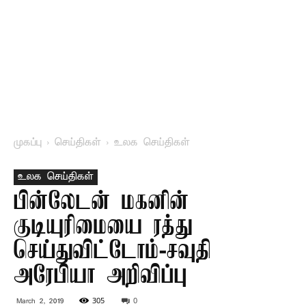
முகப்பு
செய்திகள்
உலக செய்திகள்
உலக செய்திகள்
பின்லேடன் மகனின்
குடியுரிமையை ரத்து
செய்துவிட்டோம்-சவுதி
அரேபியா அறிவிப்பு
305
0
March 2, 2019