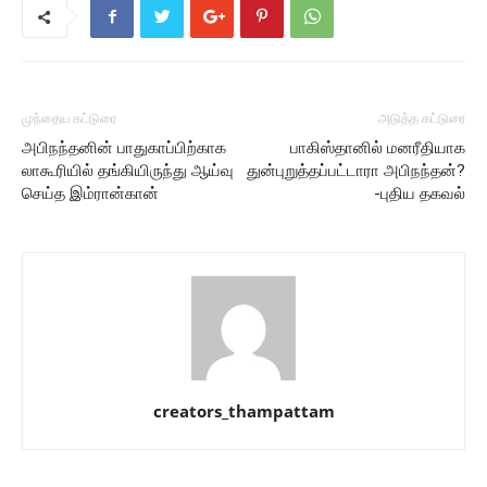
முந்தைய கட்டுரை
அடுத்த கட்டுரை
அபிநந்தனின் பாதுகாப்பிற்காக
பாகிஸ்தானில் மனரீதியாக
லாகூரியில் தங்கியிருந்து ஆய்வு
துன்புறுத்தப்பட்டாரா அபிநந்தன்?
செய்த இம்ரான்கான்
-புதிய தகவல்
creators_thampattam