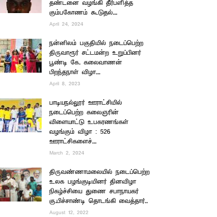
தண்டனை வழங்கி தீர்பளித்த
கும்பகோணம் கூடுதல்...
April 24, 2024
நன்னிலம் பகுதியில் நடைப்பெற்ற
திருவாரூர் சட்டமன்ற உறுப்பினர்
பூண்டி கே. கலைவாணன்
பிறந்தநாள் விழா...
April 8, 2023
பாடியநல்லூர் ஊராட்சியில்
நடைப்பெற்ற கலைஞரின்
விளையாட்டு உபகரணங்கள்
வழங்கும் விழா : 526
ஊராட்சிகளைச்...
March 2, 2024
திருவண்ணாமலையில் நடைப்பெற்ற
உலக பழங்குடியினர் தினவிழா
நிகழ்ச்சியை துணை சபாநாயகர்
கு.பிச்சாண்டி தொடங்கி வைத்தார்..
August 12, 2022