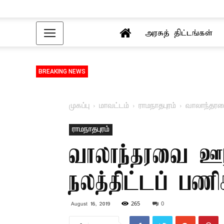
அரசுத் திட்டங்கள்
BREAKING NEWS
முகப்பு
மாவட்டம்
ராமநாதபுரம்
வாலாந்தரவ
ராமநாதபுரம்
வாலாந்தரவை ஊரா
நலத்திட்டப் பணி
265
0
August 16, 2019