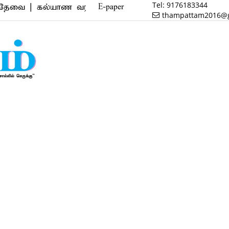
Tel:
9176183344
 கல்யாண வரன் | மருத்துவம் | வணிகம் | பைனான்ஸ் | ரி
E-paper
thampattam2016@