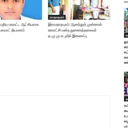
ராமநாதபுரம்
: புதிய மாவட்ட ஆட்சியராக
இராமநாதபுரம்: ஆனந்தூர் முன்னாள்
ுமாவாட் நியமனம்
ஊராட்சி மன்ற துணைத்தலைவர்
ச
த.மு.மு.க.,வில் இணைப்பு
தம
சா
க
கண
சு
த
கப
சு
உட
வ
பா