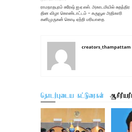
ராமநாதபுரம் சுரேஷ் ஐ.ஏ.எஸ். அகாடமியில் சுதந்திர
தின விழா கொண்டாட்டம் – கருவூல அதிகாரி
கனிமுருகன் கொடி ஏற்றி மரியாதை
creators_thampattam
தொடர்புடைய கட்டுரைகள்
ஆசிரியரிட