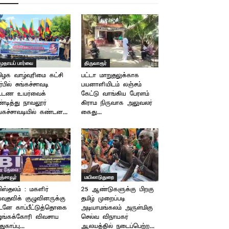
முதாயப் பார்வை
திருவாரூர்
ிழக வாழ்வுரிமை கட்சி
பட்டா மாறுதலுக்காக
ர்பில் சுங்கச்சாவடி
பயனாளியிடம் லஞ்சம்
ட்டண உயர்வைக்
கேட்டு வாங்கிய பேரளம்
்டித்து நாவலூர்
கிராம நிருவாக அலுவலர்
ங்கச்சாவடியில் கண்டன...
கைது...
ஞ்சாவூர்
மயிலாடுதுறை
ிஸ்தலம் : மகளிர்
25 ஆண்டுகளுக்கு பிறகு
யவுதவிக் குழுவினருக்கு
தமிழ் முறைப்படி
னே காப்பீட்டுத்தொகை
அடியாமங்கலம் அருள்மிகு
ழங்கக்கோரி விவசாய
செல்வ விநாயகர்
துகாப்பு...
ஆலயத்தில் நடைப்பெற்ற...