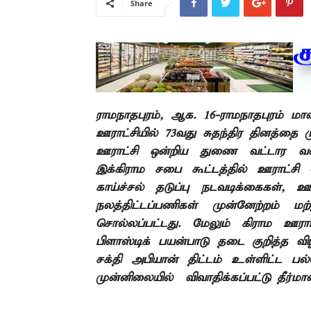
Share
ராமநாதபுரம்
,
ஆக.
16-
ராமநாதபுரம் மா
ஊராட்சியில்
73
வது சுதந்திர தினத்தை ம
ஊராட்சி ஒன்றிய துணை வட்டார வள
இக்கிராம சபை கூட்டத்தில் ஊராட்சி
காய்ச்சல் தடுப்பு நடவடிக்கைகள்
,
ஊர
நலத்திட்டப்பணிகள் முன்னேற்றம்
மற
சொல்லப்பட்டது. மேலும் கிராம ஊராட்
பிளாஸ்டிக் பயன்பாடு தடை குறித்த விழி
சக்தி அபியான் திட்டம் உள்ளிட்ட பல்வ
முன்னிலையில்
விவாதிக்கப்பட்டு தீர்