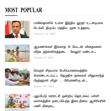
MOST POPULAR
பாகிஸ்தானில் உள்ள இந்திய தூதர் உடனடியாக
டெல்லி திரும்ப மத்திய அரசு உத்தரவு
February 15, 2019
ஆவணங்கள் இல்லாத 12 மெ.டன் விதைகளை
விற்க தற்காலிகத்தடை : வேலூர் மண்டல...
October 9, 2021
வெகுச் சிறப்பாக பெரியபாளையத்தில்
கொண்டாடப்பட்ட தேமுதிக தலைவர் விஜயகாந்த்
பிறந்தநாள் விழா … பிரியாணியுடன்...
August 25, 2023
புதுப்பேடு ஊராட்சி ஒன்றிய தொடக்கப் பள்ளி
வளாகத்தில் நடைப்பெற்ற இடைநிலை ஆசிரியரின்
பணி நிறைவு...