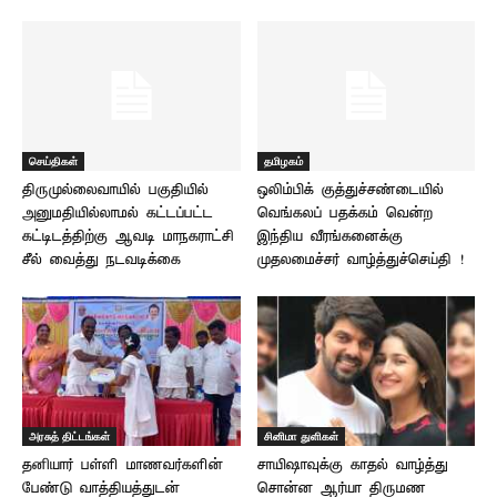
செய்திகள்
தமிழகம்
திருமுல்லைவாயில் பகுதியில்
ஒலிம்பிக் குத்துச்சண்டையில்
அனுமதியில்லாமல் கட்டப்பட்ட
வெங்கலப் பதக்கம் வென்ற
கட்டிடத்திற்கு ஆவடி மாநகராட்சி
இந்திய வீரங்கனைக்கு
சீல் வைத்து நடவடிக்கை
முதலமைச்சர் வாழ்த்துச்செய்தி !
அரசுத் திட்டங்கள்
சினிமா துளிகள்
தனியார் பள்ளி மாணவர்களின்
சாயிஷாவுக்கு காதல் வாழ்த்து
பேண்டு வாத்தியத்துடன்
சொன்ன ஆர்யா திருமண