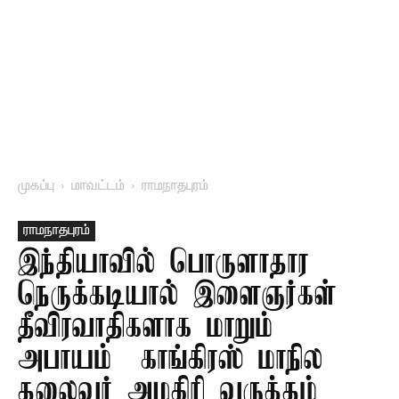
முகப்பு
மாவட்டம்
ராமநாதபுரம்
ராமநாதபுரம்
இந்தியாவில் பொருளாதார
நெருக்கடியால் இளைஞர்கள்
தீவிரவாதிகளாக மாறும்
அபாயம் – காங்கிரஸ் மாநில
தலைவர் அழகிரி வருத்தம்