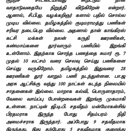
குற்றச் சாட்டையாவது கூறட்டும் நான்
வாதாடுவதையே நிறுத்தி விடுகிறேன் என்றார்.
ஆனால், சி.பி.ஐ. வழக்கறிஞர் களால் பதில் சொல்ல
முடிய வில்லை. தமிழகத்தில் குடிமராமத்து பணிகள்
சரிவர நடைபெற வில்லை. அதனால் தான் காங்கிரஸ்
கட்சி மக்கள் நலன் கருதி ஊரணிகள்,
கண்மாய்களை தூர்வாரும் பணியில் இறங்கி
உள்ளோம். இதற்காக சொந்த பணத்தை சுமார் ரூ. 7
முதல் 10 லட்சம் வரை செலவு செய்து பணிகளை
செய்து வருகிறோம். தமிழகத்தில் இதுவரை 28
ஊரணிகள் தூர் வாறும் பணி நடந்துள்ளன. பா.ஜ
அரசு ஆட்சிக்கு வந்து 100 நாட்கள் கடந்த நிலையில்
சாதனைகள் இல்லை. மாறாக கல்வி, பொருளாதாரம்,
வேலை வாய்ப்பு போன்றவைகள் இறங்கு முகமாகி
உள்ளன. நாட்டின் ஜி.டி.பி. சதவீதம் மன்மோகன்சிங்
பிரதமராக இருந்த போது சிதம்பரம் நிதி
அமைச்சராக இருந்தார். அப்போது 9 சதவீதமாக
இருந்தது. இது தற்போது 5 சதவீதமாக குறைந்து