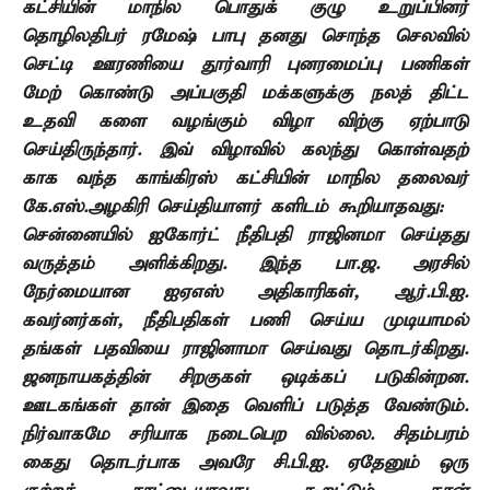
கட்சியின் மாநில பொதுக் குழு உறுப்பினர்
தொழிலதிபர் ரமேஷ் பாபு தனது சொந்த செலவில்
செட்டி ஊரணியை தூர்வாரி புனரமைப்பு பணிகள்
மேற் கொண்டு அப்பகுதி மக்களுக்கு நலத் திட்ட
உதவி களை வழங்கும் விழா விற்கு ஏற்பாடு
செய்திருந்தார். இவ் விழாவில் கலந்து கொள்வதற்
காக வந்த காங்கிரஸ் கட்சியின் மாநில தலைவர்
கே.எஸ்.அழகிரி செய்தியாளர் களிடம் கூறியாதவது:
சென்னையில் ஐகோர்ட் நீதிபதி ராஜினமா செய்தது
வருத்தம் அளிக்கிறது. இந்த பா.ஜ. அரசில்
நேர்மையான ஐஏஎஸ் அதிகாரிகள், ஆர்.பி.ஐ.
கவர்னர்கள், நீதிபதிகள் பணி செய்ய முடியாமல்
தங்கள் பதவியை ராஜினாமா செய்வது தொடர்கிறது.
ஜனநாயகத்தின் சிறகுகள் ஒடிக்கப் படுகின்றன.
ஊடகங்கள் தான் இதை வெளிப் படுத்த வேண்டும்.
நிர்வாகமே சரியாக நடைபெற வில்லை. சிதம்பரம்
கைது தொடர்பாக அவரே சி.பி.ஐ. ஏதேனும் ஒரு