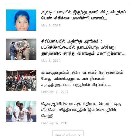
ஆவடி : மாடியில் இருந்து தவறி கீழே விழுந்தப்
பெண் சிகிச்சை பலனின்றி மரணம்...
May 9, 2023
சிரிப்பலையில் அதிர்ந்த அரங்கம் :
பட்டுக்கோட்டையில் நடைப்பெற்ற பல்வேறு
துறைகளில் சிறந்து விளங்கும் மகளிருக்கான...
May 6, 2024
காவல்துறையின் தீவிர வாகனச் சோதனையின்
போது வில்லியனூர் காவல் நிலையச்
சரகத்திற்குட்பட்ட பகுதியில் பிடிப்பட்ட...
February 19, 2024
தென்ஆப்பிரிக்காவுக்கு எதிரான டெஸ்ட்: ஒரு
விக்கெட் வித்தியாசத்தில் இலங்கை திரில்
வெற்றி
February 17, 2019
மேலும் ஏற்றுக