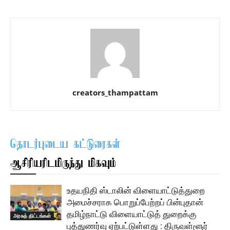
creators_thampattam
தொடர்புடைய கட்டுரைகள்
ஆசிரியரிடமிருந்து மிகவும்
உதயநிதி ஸ்டாலின் விளையாட்டுத்துறை
அமைச்சராக பொறுப்பேற்றப் பின்புதான்
தமிழ்நாட்டு விளையாட்டுத் துறைக்கு
அரசுத் திட்டங்கள்
புத்துணர்வு ஏற்பட்டுள்ளது : திருவள்ளூர்