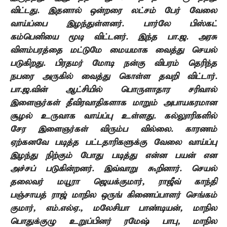
விட்டது. இதனால் ஒன்றரை லட்சம் பேர் வேலை
வாய்ப்பை இழந்துள்ளனர். பார்லே பிஸ்கட்
கம்பெனியை மூடி விட்டனர். இந்த பா.ஜ. அரசு
விளம்பரத்தை மட்டுமே மையமாக வைத்து செயல்
படுகிறது. பிரதமர் மோடி நன்கு விபரம் தெரிந்த
நபரை அருகில் வைத்து கொள்ள தவறி விட்டார்.
பா.ஜ.வின் ஆட்சியில் பொருளாதார சரிவால்
இளைஞர்கள் தீவிரவாதிகளாக மாறும் அபாயகரமான
சூழல் உருவாக வாய்ப்பு உள்ளது. கல்லுாரிகளில்
சேர இளைஞர்கள் விரும்ப வில்லை. காரணம்
ஏற்கனவே படித்த பட்டதாரிகளுக்கு வேலை வாய்ப்பு
இழந்து நிற்கும் போது படித்து என்ன பயன் என
அச்சப் படுகின்றனர். இவ்வாறு கூறினார். செயல்
தலைவர் மயூரா ஜெயக்குமார், ராஜீவ் காந்தி
பஞ்சாயத் ராஜ் மாநில ஒருங் கிணைப்பாளர் செங்கம்
குமார், எம்.எல்ஏ., மலேசியா பாண்டியன், மாநில
பொதுக்குழு உறுப்பினர் ரமேஷ் பாபு, மாநில