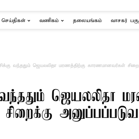
செய்திகள்
வணிகம்
தலையங்கம்
வாசகர் பகு
சிக்கு வந்ததும் ஜெயலலிதா மரணத்திற்கு காரணமானவர்கள் சிறைக்
 வந்ததும் ஜெயலலிதா மரண
ிறைக்கு அனுப்பப்படுவா