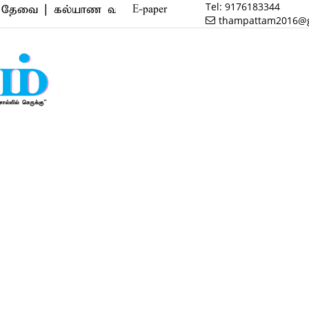
Tel:
9176183344
| கல்யாண வரன் | மருத்துவம் | வணிகம் | பைனான்ஸ் | ர
E-paper
thampattam2016@