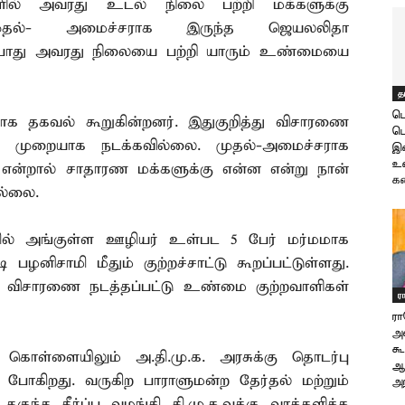
் அவரது உடல் நிலை பற்றி மக்களுக்கு
 முதல்- அமைச்சராக இருந்த ஜெயலலிதா
 போது அவரது நிலையை பற்றி யாரும் உண்மையை
த
பொ
டதாக தகவல் கூறுகின்றனர். இதுகுறித்து விசாரணை
பெ
து முறையாக நடக்கவில்லை. முதல்-அமைச்சராக
இ
உண
என்றால் சாதாரண மக்களுக்கு என்ன என்று நான்
க
ல்லை.
ில் அங்குள்ள ஊழியர் உள்பட 5 பேர் மர்மமாக
 பழனிசாமி மீதும் குற்றச்சாட்டு கூறப்பட்டுள்ளது.
த்து விசாரணை நடத்தப்பட்டு உண்மை குற்றவாளிகள்
ர
ரா
அன
கூ
ள்ளையிலும் அ.தி.மு.க. அரசுக்கு தொடர்பு
ஆட
போகிறது. வருகிற பாராளுமன்ற தேர்தல் மற்றும்
அற
ுந்த தீர்ப்பு வழங்கி தி.மு.க.வுக்கு வாக்களிக்க