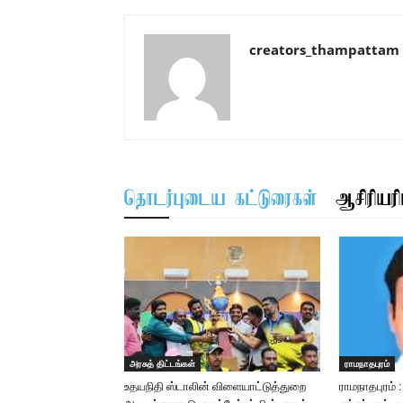
creators_thampattam
தொடர்புடைய கட்டுரைகள்
ஆசிரியரிட
அரசுத் திட்டங்கள்
ராமநாதபுரம்
உதயநிதி ஸ்டாலின் விளையாட்டுத்துறை
ராமநாதபுரம் 