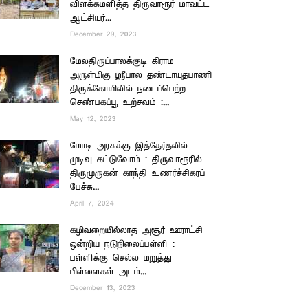
விளக்கமளித்த திருவாரூர் மாவட்ட
ஆட்சியர்...
December 29, 2023
மேலதிருப்பாலக்குடி கிராம
அருள்மிகு ஸ்ரீபால தண்டாயுதபாணி
திருக்கோயிலில் நடைப்பெற்ற
செண்பகப்பூ உற்சவம் :...
May 12, 2023
மோடி அரசுக்கு இத்தேர்தலில்
முடிவு கட்டுவோம் : திருவாரூரில்
திருமுருகன் காந்தி உணர்ச்சிகரப்
பேச்சு...
April 7, 2024
கழிவறையில்லாத அசூர் ஊராட்சி
ஒன்றிய நடுநிலைப்பள்ளி :
பள்ளிக்கு செல்ல மறுத்து
பிள்ளைகள் அடம்...
December 13, 2023