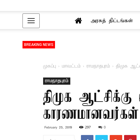
அரசுத் திட்டங்கள்
BREAKING NEWS
முகப்பு
மாவட்டம்
ராமநாதபுரம்
திமுக ஆட்
ராமநாதபுரம்
திமுக ஆட்சிக்கு
காரணமானவர்கள் ச
297
0
February 25, 2019