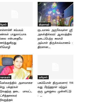
மிழகம்
திருவாரூர்
ள்ளாச்சி சம்பவம்
குடவாசல் அருகேவுள்ள ஸ்ரீ
ண்கள் பாதுகாப்பாக
அகஸ்தீஸ்வரர் ஆலயத்தில்
ல்லை என்பதையே
நடைப்பெற்ற சுவாமி
ர்த்துகிறது –
அம்பாள் திருக்கல்யாணம் :
னிமொழி
திரளான...
ாமநாதபுரம்
தமிழகம்
மேஸ்வரத்தில் அமாவாசை
பசும்பொன் திருமகனார் 114
்று பக்தர்கள்
வது பிறந்தநாள் மற்றும்
டுவதற்கு தடை – மாவட்ட
குரு பூஜையை முன்னிட்டு
்சித்தலைவர்
: ...
ிவுறுத்தல்