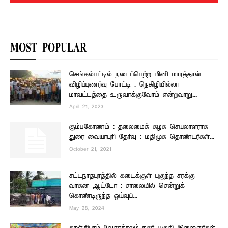
MOST POPULAR
செங்கல்பட்டில் நடைப்பெற்ற மினி மாரத்தான்
விழிப்புணர்வு போட்டி : நெகிழியில்லா
மாவட்டத்தை உருவாக்குவோம் என்றவாறு...
April 21, 2023
கும்பகோணம் : தலைமைக் கழக செயலாளராக
துரை வையாபுரி தேர்வு : மதிமுக தொண்டர்கள்...
October 21, 2021
சட்டநாதபுரத்தில் கடைக்குள் புகுந்த சரக்கு
வாகன ஆட்டோ : சாலையில் சென்றுக்
கொண்டிருந்த ஓய்வுப்...
May 28, 2024