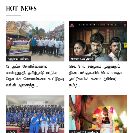
HOT NEWS
சமுதாயப் பார்வை
சினிமா செய்திகள்
12 அம்ச கோரிக்கையை
செப் 9 ல் தமிழகம் முழுவதும்
வலியுறுத்தி, தமிழ்நாடு மாநில
திரையரங்குகளில் வெளியாகும்
தொடக்க வேளாண்மை கூட்டுறவு
நாட்ரீச்சபிள் க்ரைம் த்ரில்லர்
வங்கி அனைத்து...
தமிழ்...
கல்வி
வழிப்பாட்டுத் தலங்கள்