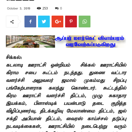
253
0
October 3, 2019
சிக்கல்:
கடலாடி ஊராட்சி ஒன்றியம்
சிக்கல் ஊராட்சியில்
கிராம சபை கூட்டம் நடந்தது. துணை வட்டார
வளர்ச்சி அலுவலர் ஜமால் முகம்மது சிறப்பு
பங்கேற்பாளராக கலந்து கொண்டார். கூட்டத்தில்
கிரம ஊராட்சி வளர்ச்சி திட்டம்
,
முழு சுகாதார
இயக்கம்
,
பிளாஸ்டிக் பயன்பாடு தடை குறித்த
விழிப்புணர்வு
,
திடக்கழிவு மேலாண்மை திட்டம்
,
ஜல்
சக்தி அபியான் திட்டம்
,
வைரஸ் காய்ச்சல் தடுப்பு
நடவடிக்கைகள்
,
ஊராட்சியில் நடைபெற்று வரும்