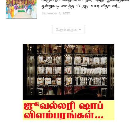
காஞ்சிபுரம் வேதாச்சலம் நகர் பகுதி இளைஞர்கள்
ஒன்றுகூடி வைத்த 13 அடி உயர விநாயகர்...
September 1, 2022
மேலும் ஏற்றுக