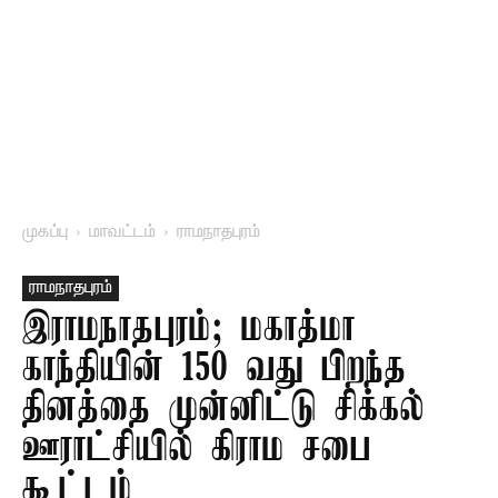
முகப்பு
மாவட்டம்
ராமநாதபுரம்
ராமநாதபுரம்
இராமநாதபுரம்; மகாத்மா
காந்தியின் 150 வது பிறந்த
தினத்தை முன்னிட்டு சிக்கல்
ஊராட்சியில் கிராம சபை
கூட்டம்