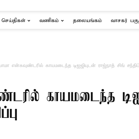
செய்திகள்
வணிகம்
தலையங்கம்
வாசகர் பகு
்வாமா என்கவுண்டரில் காயமடைந்த டிஐஜியுடன் ராஜ்நாத் சிங் சந்திப்
ுண்டரில் காயமடைந்த டி
ப்பு