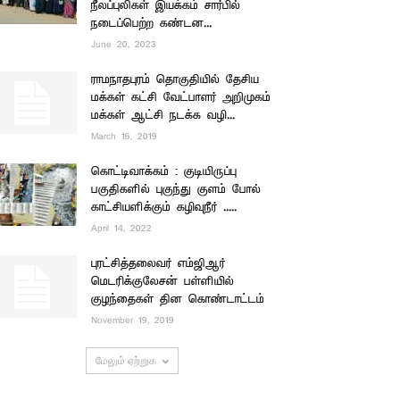
நீலப்புலிகள் இயக்கம் சார்பில்
நடைப்பெற்ற கண்டன...
June 20, 2023
ராமநாதபுரம் தொகுதியில் தேசிய
மக்கள் கட்சி வேட்பாளர் அறிமுகம்
மக்கள் ஆட்சி நடக்க வழி...
March 16, 2019
கொட்டிவாக்கம் : குடியிருப்பு
பகுதிகளில் புகுந்து குளம் போல்
காட்சியளிக்கும் கழிவுநீர் .....
April 14, 2022
புரட்சித்தலைவர் எம்ஜிஆர்
மெடரிக்குலேசன் பள்ளியில்
குழந்தைகள் தின கொண்டாட்டம்
November 19, 2019
மேலும் ஏற்றுக