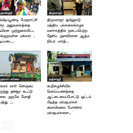
ிருவள்ளூர்
திருவாரூர்
ம்மிடிப்பூண்டி பேரூராட்சி
திருவாரூர் தமிழ்நாடு
ன்ற அலுவலகத்தை
மத்திய பல்கலைக்கழக
டீரென முற்றுகையிட்ட
வளாகத்தில் நடைப்பெற்ற
ிக்குறவரின மக்கள் ..
தேசிய அளவிலான ஆத்ம
ிப்படை...
நிர்பர் பாரத்...
முதாயப் பார்வை
தஞ்சாவூர்
ங்கர் லாரி சொகுசுப்
சுபநிகழ்ச்சியில்
ருந்து தச்சூர் கூட்டு
மொய்ப்பணத்தை
ாலை அருகே மோதி
ஆட்டையைப்போட்டு ஓட்டம்
பத்து :...
பிடித்த மர்மநபர்கள் :
சுவாமிமலை போலீசார்
மர்மநபர்களை...