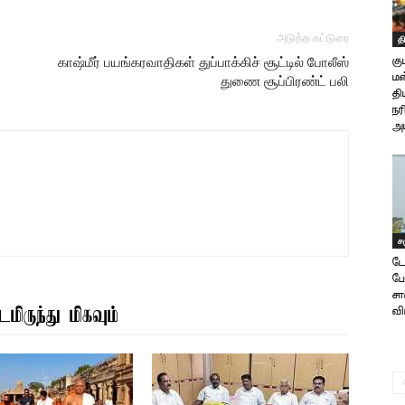
அடுத்த கட்டுரை
த
காஷ்மீர் பயங்கரவாதிகள் துப்பாக்கிச் சூட்டில் போலீஸ்
கு
ம
துணை சூப்பிரண்ட் பலி
தி
நர
அட
ச
டே
பே
ச
மிருந்து மிகவும்
வி