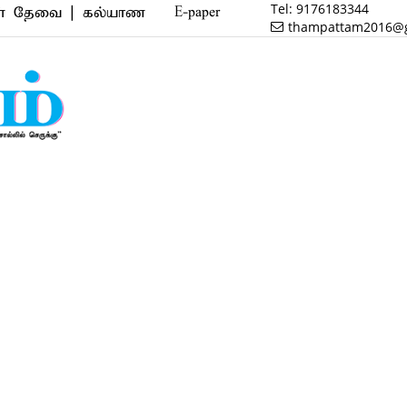
Tel:
9176183344
 | கல்யாண வரன் | மருத்துவம் | வணிகம் | பைனான்ஸ் | 
E-paper
thampattam2016@