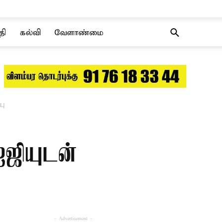
தி
கல்வி
வேளாண்மை
பு
ஐஜியுடன்
- Advertisement -