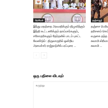
அரசியல்
தஞ்சாவூர்
இந்து மதத்தை அவமதிக்கும் திமுவிற்கும்
தஞ்சை பெரிய
இந்தி கூட்டணிக்கும் தாய்மார்களும்,
தரிசனம் செய
சகோதரிகளும் தேர்தலில் பாடம் புகட்ட
வருகை தந்த ஜ
வேண்டும் : திருவாரூரில் ஒன்றிய
சுவாமி ஸ்ரீ
அமைச்சர் ராஜ்நாத்சிங் பரப்புரை …
சுவாமி …
ஒரு பதிலை விடவும்