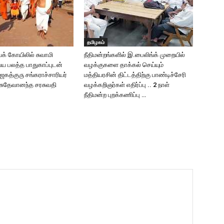
தமிழகம்
க் கோயிலில் சுவாமி
நீதிமன்றங்களில் இ.பைலிங்க் முறையில்
்ய பலத்த பாதுகாப்புடன்
வழக்குகளை தாக்கல் செய்யும்
கத்குரு சங்கராச்சாரியர்
மத்தியரசின் திட்டத்திற்கு பாண்டிச்சேரி
வாசுதேவானந்த சரசுவதி
வழக்கறிஞர்கள் எதிர்ப்பு .. 2 நாள்
நீதிமன்ற புறக்கணிப்பு …