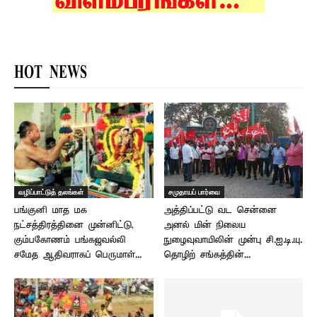
HOT NEWS
வழிப்பாட்டுத் தலங்கள்
சமுதாயப் பார்வை
பங்குனி மாத மக
அத்திப்பட்டு வட சென்னை
நட்சத்திரத்தினை முன்னிட்டு,
அனல் மின் நிலைய
கும்பகோணம் பங்கஜவல்லி
நுழைவுவாயிலின் முன்பு சி.ஐ.டி.யு.
சமேத ஆதிவராகப் பெருமாள்...
தொழிற் சங்கத்தின்...