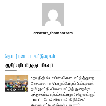
creators_thampattam
தொடர்புடைய கட்டுரைகள்
ஆசிரியரிடமிருந்து மிகவும்
உதயநிதி ஸ்டாலின் விளையாட்டுத்துறை
அமைச்சராக பொறுப்பேற்றப் பின்புதான்
தமிழ்நாட்டு விளையாட்டுத் துறைக்கு
அரசுத் திட்டங்கள்
புத்துணர்வு ஏற்பட்டுள்ளது : திருவள்ளூர்
மாவட்ட டென்னிஸ் பால் கிரிக்கெட்
விளையாட்டு வீரர்கள் புகழாரம் …