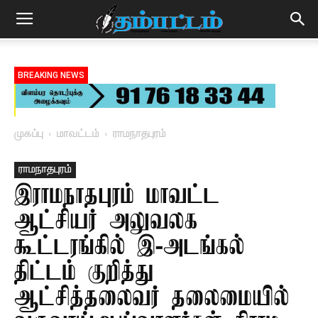
BREAKING NEWS
முகப்பு
மாவட்டம்
ராமநாதபுரம்
ராமநாதபுரம்
இராமநாதபுரம் மாவட்ட
ஆட்சியர் அலுவலக
கூட்டரங்கில் இ-அடங்கல்
திட்டம் குறித்து
ஆட்சித்தலைவர் தலைமையில்