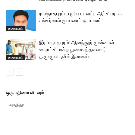
ராமநாதபுரம் : புதிய மாவட்ட ஆட்சியராக
சங்கர்லால் குமாவாட் நியமனம்
ராமநாதபுரம்
இராமநாதபுரம்: ஆனந்தூர் முன்னாள்
ஊராட்சி மன்ற துணைத்தலைவர்
த.மு.மு.க.,வில் இணைப்பு
ராமநாதபுரம்
ஒரு பதிலை விடவும்