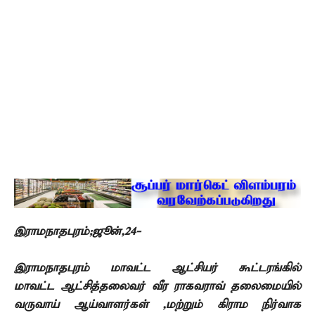
இராமநாதபுரம்;ஜூன்,24-
இராமநாதபுரம் மாவட்ட ஆட்சியர் கூட்டரங்கில்
மாவட்ட ஆட்சித்தலைவர் வீர ராகவராவ் தலைமையில்
வருவாய் ஆய்வாளர்கள் ,மற்றும் கிராம நிர்வாக