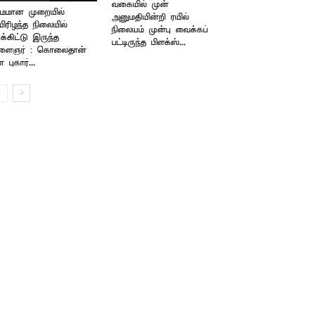
வகையில் முன்
்மமான முறையில்
அனுமதியின்றி ரயில்
ிரிழந்த நிலையில்
நிலையம் முன்பு வைக்கப்
க்கிட்டு இருந்த
பட்டிருந்த பிளக்ஸ்...
ளைஞர் : கொலைதான்
 புகார்...