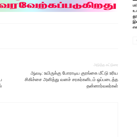
மர
உய
தூ
இ
என
அடுத்த கட்டுரை
ஆவடி: உயிருக்கு போராடிய குரங்கை மீட்டு உரிய
ப
சிகிச்சை அளித்து வனச் சரகர்களிடம் ஒப்படைத்த
்
தன்னார்வலர்கள்