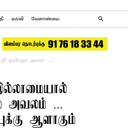
தி
கல்வி
வேளாண்மை
ு நீர் குடியேறும் அவலம் …...
ு இல்லாமையால்
றும் அவலம் …
புக்கு ஆளாகும்