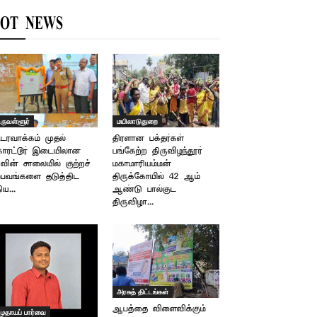
OT NEWS
ிருவள்ளூர்
மயிலாடுதுறை
்டரவாக்கம் முதல்
திரளான பக்தர்கள்
ொரட்டூர் இடையிலான
பங்கேற்ற திருவிழந்தூர்
ின் சாலையில் குற்றச்
மகாமாரியம்மன்
்பவங்களை தடுத்திட
திருக்கோயில் 42 ஆம்
ிய...
ஆண்டு பால்குட
திருவிழா...
அரசுத் திட்டங்கள்
ஆபத்தை விளைவிக்கும்
முதாயப் பார்வை