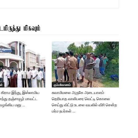
மிருந்து மிகவும்
ள்
கும்பகோணம்
டு கிராம இந்து, இஸ்லாமிய
சுவாமிமலை அருகே அடையாளம்
்து தஞ்சாவூர் மாவட்ட
தெரியாத வாலிபரை வெட்டி கொலை
 வழங்கிய மனு …
செய்து விட்டு உடலை வயலில் வீசி சென்ற
மர்ம நபர்கள் …