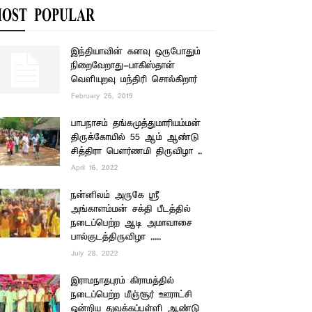
OST POPULAR
இந்தியாவின் கனவு ஒருபோதும்
நிறைவேறாது-பாகிஸ்தான்
வெளியுறவு மந்திரி சொல்கிறார்
February 26, 2019
பாபநாசம் தங்கமுத்துமாரியம்மன்
திருக்கோயில் 55 ஆம் ஆண்டு
சித்திரா பௌர்ணமி திருவிழா ..
April 16, 2022
நன்னிலம் அருகே ஸ்ரீ
அங்காளம்மன் சக்தி பீடத்தில்
நடைப்பெற்ற ஆடி அமாவாசை
பால்குடத்திருவிழா .....
July 28, 2022
இராமநாதபுரம் கிராமத்தில்
நடைப்பெற்ற மீஞ்சூர் ஊராட்சி
ஒன்றிய துவக்கப்பள்ளி ஆண்டு