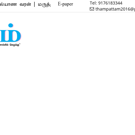
Tel:
9176183344
ன் | மருத்துவம் | வணிகம் | பைனான்ஸ் | ரியல் எஸ்டேட
E-paper
thampattam2016@