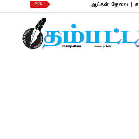
Ads
ஆட்கள் தேவை | கல்யாண வர
Thampattam