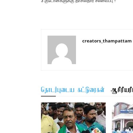
3 குடோன்களுக்கு தாசில்தார் சீல்வைப்பு !
creators_thampattam
தொடர்புடைய கட்டுரைகள்
ஆசிரியரிட