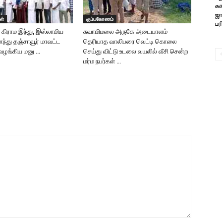
சு
ஜா
ள்
கும்பகோணம்
பர
டு கிராம இந்து, இஸ்லாமிய
சுவாமிமலை அருகே அடையாளம்
்து தஞ்சாவூர் மாவட்ட
தெரியாத வாலிபரை வெட்டி கொலை
 வழங்கிய மனு …
செய்து விட்டு உடலை வயலில் வீசி சென்ற
மர்ம நபர்கள் …