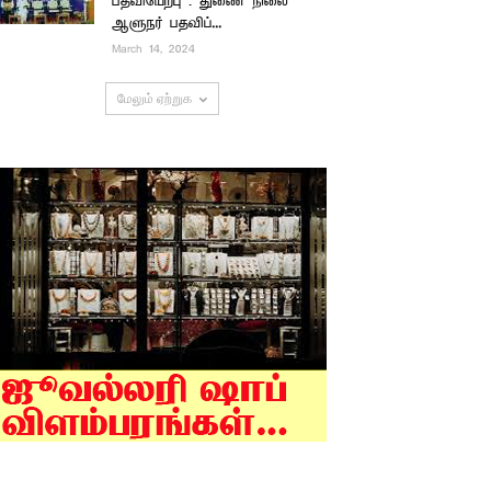
பதவியேற்பு : துணை நிலை
ஆளுநர் பதவிப்...
March 14, 2024
மேலும் ஏற்றுக