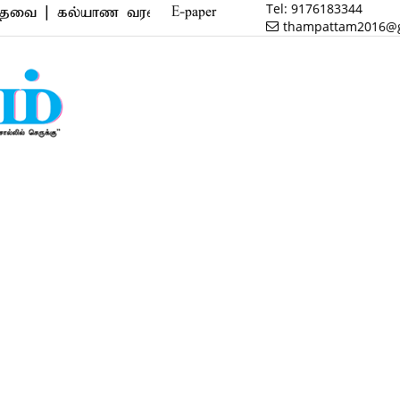
Tel:
9176183344
கல்யாண வரன் | மருத்துவம் | வணிகம் | பைனான்ஸ் | ரிய
E-paper
thampattam2016@