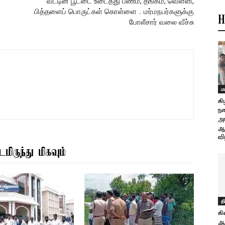
வீட்டின் பூட்டை உடைத்து பணம், தங்கம், வெள்ளி,
பித்தளைப் பொருட்கள் கொள்ளை .. மர்மநபர்களுக்கு
H
போலீசார் வலை வீச்சு
ம
கி
நட
அ
ஆ
வி
மிருந்து மிகவும்
த
கி
ஆவ