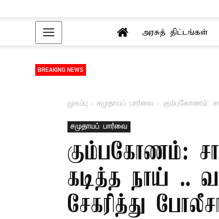
அரசுத் திட்டங்கள்
BREAKING NEWS
முகப்பு
சமுதாயப் பார்வை
கும்பகோணம்: சா
சமுதாயப் பார்வை
கும்பகோணம்: ச
கடித்த நாய் .. 
சேகரித்து போலீச