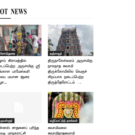
OT NEWS
யிலாடுதுறை
தஞ்சாவூர்
ழாய் கிராமத்தில்
திருநாகேஸ்வரம் அருள்மிகு
ைப்பெற்ற அருள்மிகு ஸ்ரீ
நாகநாத சுவாமி
ங்காள பரமேஸ்வரி
திருக்கோயிலில் வெகுச்
லய மயான சூரை
சிறப்பாக நடைப்பெற்ற
ழா...
திருத்தேரோட்டம் ….
ிருவள்ளூர்
வழிப்பாட்டுத் தலங்கள்
ன்னஸ் சாதனைப் புரிந்த
சுவாமிமலை
டி மாநகராட்சி
சுவாமிநாதசுவாமி