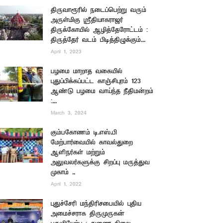
திருவாரூரில் நடைப்பெற்று வரும்
அருள்மிகு ஸ்ரீதியாகராஜர்
திருக்கோயில் ஆழித்தேரோட்டம் :
திருத்தேர் வடம் பிடித்திழுக்கும்...
April 1, 2023
பழமை மாறாத வகையில்
புதுப்பிக்கப்பட்ட காஞ்சிபுரம் 123
ஆண்டு பழமை வாய்ந்த நீதிமன்றம்
:...
March 3, 2024
கும்பகோணம் டி.எஸ்.பி
மேற்பார்வையில் காவல்துறை
ஆளிநர்கள் மற்றும்
அலுவலர்களுக்கு சிறப்பு மருத்துவ
முகாம் ..
April 1, 2022
புதுச்சேரி மந்திரிசபையில் புதிய
அமைச்சராக திருமுருகன்