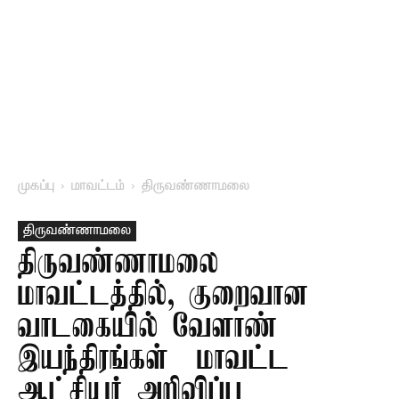
முகப்பு
மாவட்டம்
திருவண்ணாமலை
திருவண்ணாமலை
திருவண்ணாமலை
மாவட்டத்தில், குறைவான
வாடகையில் வேளாண்
இயந்திரங்கள் – மாவட்ட
ஆட்சியர் அறிவிப்பு