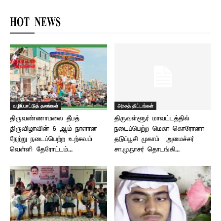
HOT NEWS
வழிப்பாட்டுத் தலங்கள்
அரசுத் திட்டங்கள்
திருவண்ணாமலை தீபத்
திருவள்ளூர் மாவட்டத்தில்
திருவிழாவின் 6 ஆம் நாளான
நடைப்பெற்ற மெகா கொரோனா
நேற்று நடைப்பெற்ற உற்சவம்
தடுப்பூசி முகாம் – அமைச்சர்
வெள்ளி தேரோட்டம்...
சா.மு.நாசர் தொடங்கி...