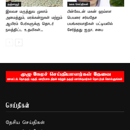
தஞ்சாவூர்
உலக செய்திகள்
இலவச மருத்துவ முகாம்
பின்லேடன் மகன் ஹம்ஸா
அமைத்தும், மரக்கன்றுகள் மற்றும்
பெயரை சர்வதேச
ஆயிரம் பேர்களுக்கு தொடர்
பயங்கரவாதிகள் பட்டியலில்
நலத்திட்ட உதவிகள்...
சேர்த்தது ஐ.நா. சபை
செய்திகள்
தேசிய செய்திகள்