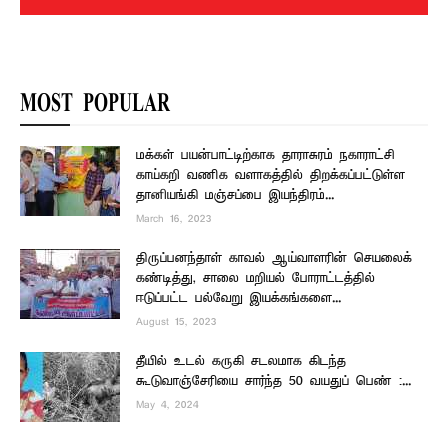
MOST POPULAR
மக்கள் பயன்பாட்டிற்காக தாராசுரம் நகாராட்சி
காய்கறி வணிக வளாகத்தில் திறக்கப்பட்டுள்ள
தானியங்கி மஞ்சப்பை இயந்திரம்...
March 16, 2023
திருப்பனந்தாள் காவல் ஆய்வாளரின் செயலைக்
கண்டித்து, சாலை மறியல் போராட்டத்தில்
ஈடுப்பட்ட பல்வேறு இயக்கங்களை...
August 15, 2023
தீயில் உடல் கருகி சடலமாக கிடந்த
கூடுவாஞ்சேரியை சார்ந்த 50 வயதுப் பெண் :...
May 4, 2024