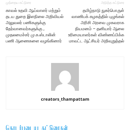
முந்தைய கட்டுரை
அடுத்த கட்டுரை
காவல் உதவி ஆய்வாளர் மற்றும்
தமிழ்நாடு நுகர்பொருள்
தடய துறை இளநிலை அறிவியல்
வாணிபக் கழகத்தில் புழுங்கல்
அலுவலர் பணிகளுக்கு
அரிசி அரவை முகவராக
தேர்வானவர்களுக்கு ,
நியமனம் – தனியார் ஆலை
முதலமைச்சர் மு.க.ஸ்டாலின்
உரிமையாளர்கள் விண்ணப்பிக்க
பணி ஆணைகளை வழங்கினார்
மாவட்ட ஆட்சியர் அறிவுறுத்தல்
creators_thampattam
தொடர்புடைய கட்டுரைகள்