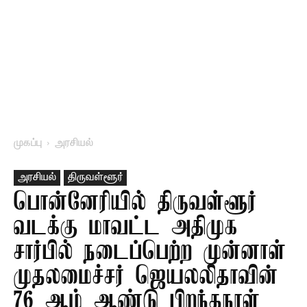
முகப்பு
அரசியல்
அரசியல்
திருவள்ளூர்
பொன்னேரியில் திருவள்ளூர்
வடக்கு மாவட்ட அதிமுக
சார்பில் நடைப்பெற்ற முன்னாள்
முதலமைச்சர் ஜெயலலிதாவின்
76 ஆம் ஆண்டு பிறந்தநாள்