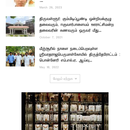
:...
March 26, 2023
திருவள்ளூர்: கும்மிடிப்பூண்டி ஒன்றியக்குழு
தலைவரும், ஈகுவார்பாளையம் ஊராட்சிமன்ற
தலைவரின் கணவரும் ஒருவர் மீது...
October 7, 2021
மீஞ்சூரில் நாளை நடைப்பெறவுள்ள
ஸ்ரீவரதராஜபெருமாள்கோயில் திருத்தேரோட்டம் :
பொன்னேரி எம்.எல்.ஏ. ஆய்வு...
May 18, 2022
மேலும் ஏற்றுக