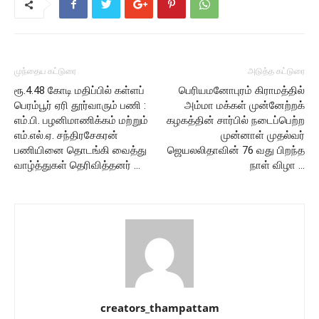
முந்தைய கட்டுரை
அடுத்த கட்டுரை
ரூ.4.48 கோடி மதிப்பில் கள்ளப்
பெரியமனோபுரம் கிராமத்தில்
பெரம்பூர் ஏரி தூர்வாரும் பணி :
அம்மா மக்கள் முன்னேற்றக்
எம்.பி. பழனிமாணிக்கம் மற்றும்
கழகத்தின் சார்பில் நடைப்பெற்ற
எம்.எல்.ஏ. சந்திரசேகரன்
முன்னாள் முதல்வர்
பணியினை தொடங்கி வைத்து
ஜெயலலிதாவின் 76 வது பிறந்த
வாழ்த்துகள் தெரிவித்தனர் …
நாள் விழா …
creators_thampattam