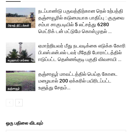
நடப்பாண்டு பருவத்திற்கான நெல் உற்பத்தி
தஞ்சாவூரில் கடுமையாக பாதிப்பு : குருவை
சம்பா சாகுபடியில் 5 லட்சத்து 6280
அரசுத் திட்டங்கள்
மெட்ரிக் டன் மட்டுமே கொள்முதல் …
ஏமாற்றியவர் மீது நடவடிக்கை எடுக்க கோரி
பி.எஸ்.என்.எல் டவர் மீதேறி போராட்டத்தில்
ஈடுப்பட்ட தென்னங்குடி பகுதி விவசாயி …
சமுதாயப் பார்வை
தஞ்சாவூர் மாவட்டத்தில் பெய்த கோடை
மழையால் 200 ஏக்கரில் பயிரிடப்பட்ட
உளுந்து சேதம்…
தஞ்சாவூர்
ஒரு பதிலை விடவும்