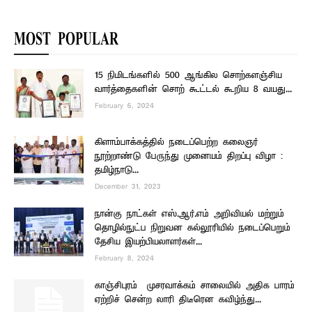
MOST POPULAR
15 நிமிடங்களில் 500 ஆங்கில சொற்களஞ்சிய
வார்த்தைகளின் சொற் கூட்டல் கூறிய 8 வயது...
February 6, 2024
கிளாம்பாக்கத்தில் நடைப்பெற்ற கலைஞர்
நூற்றாண்டு பேருந்து முனையம் திறப்பு விழா :
தமிழ்நாடு...
December 31, 2023
நான்கு நாட்கள் எஸ்.ஆர்.எம் அறிவியல் மற்றும்
தொழில்நுட்ப நிறுவன கல்லூரியில் நடைப்பெறும்
தேசிய இயற்பியலாளர்கள்...
February 8, 2024
காஞ்சிபுரம் – முசரவாக்கம் சாலையில் அதிக பாரம்
ஏற்றிச் சென்ற லாரி திடீரென கவிழ்ந்து...