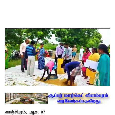
காஞ்சிபுரம், ஆக. 07 –