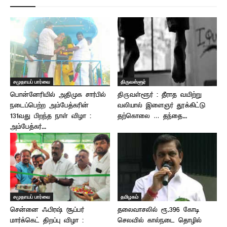
சமுதாயப் பார்வை
திருவள்ளூர்
பொன்னேரியில் அதிமுக சார்பில்
திருவள்ளூர் : தீராத வயிற்று
நடைப்பெற்ற அம்பேத்கரின்
வலியால் இளைஞர் தூக்கிட்டு
131வது பிறந்த நாள் விழா :
தற்கொலை … தந்தை...
அம்பேத்கர்...
சமுதாயப் பார்வை
தமிழகம்
சென்னை ஃபிரஷ் சூப்பர்
தலைவாசலில் ரூ.396 கோடி
மார்க்கெட் திறப்பு விழா :
செலவில் கால்நடை தொழில்