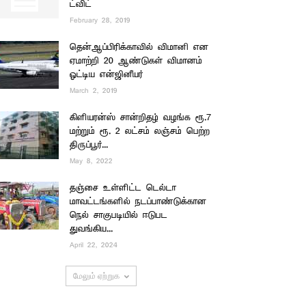
ட்விட்
February 28, 2019
தென்ஆப்பிரிக்காவில் விமானி என
ஏமாற்றி 20 ஆண்டுகள் விமானம்
ஓட்டிய என்ஜினீயர்
March 2, 2019
கிளியரன்ஸ் சான்றிதழ் வழங்க ரூ.7
மற்றும் ரூ. 2 லட்சம் லஞ்சம் பெற்ற
திருப்பூர்...
May 8, 2022
தஞ்சை உள்ளிட்ட டெல்டா
மாவட்டங்களில் நடப்பாண்டுக்கான
நெல் சாகுபடியில் ஈடுபட
துவங்கிய...
April 22, 2024
மேலும் ஏற்றுக