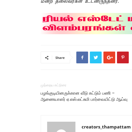
மன்ற தலைவர்கள் உடனிருந்தனர்.
Share
முந்தைய கட்டுரை
பழங்குடியினருக்கான வீடு கட்டும் பணி –
ஆணையாளர் ஏ.எஸ்.லட்சுமி பார்வையிட்டு ஆய்வு
creators_thampattam