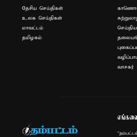
தேசிய செய்திகள்
காணொளி
உலக செய்திகள்
சுற்றுலா
மாவட்டம்
செய்திய
தமிழகம்
தலையங்
புகைப்ப
வழிப்பா
வாசகர் 
எங்களை
“தம்பட்ட