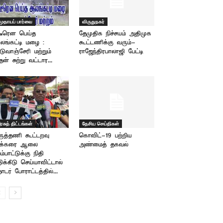
முதாயப் பார்வை
விருதுநகர்
டீரென பெய்த
தேமுதிக நிச்சயம் அதிமுக
ங்கட்டி மழை :
கூட்டணிக்கு வரும்-
டுவாஞ்சேரி மற்றும்
ராஜேந்திரபாலாஜி பேட்டி
ன் சுற்று வட்டார...
ரசுத் திட்டங்கள்
தேசிய செய்திகள்
ருத்தணி கூட்டறவு
கொவிட்-19 பற்றிய
ர்க்கரை ஆலை
அண்மைத் தகவல்
ம்பாட்டுக்கு நிதி
ிக்கீடு செய்யாவிட்டால்
டர் போராட்டத்தில்...