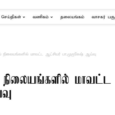
செய்திகள்
வணிகம்
தலையங்கம்
வாசகர் பகு
் நிலையங்களில் மாவட்ட ஆட்சியர் பா.முருகேஷ் ஆய்வு
 நிலையங்களில் மாவட்ட 
்வு