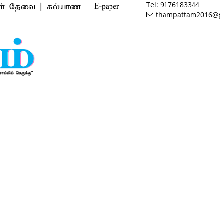
Tel:
9176183344
ை | கல்யாண வரன் | மருத்துவம் | வணிகம் | பைனான்ஸ் |
E-paper
thampattam2016@