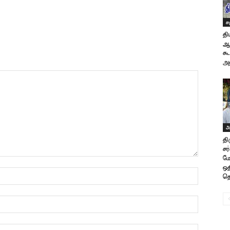
ச
தி
ஆல
கூ
அத
அ
தி
ச
மே
ஒத
தொ