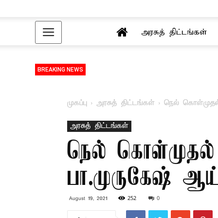
அரசுத் திட்டங்கள்
BREAKING NEWS
முகப்பு
அரசுத் திட்டங்கள்
நெல் கொள்முதல
அரசுத் திட்டங்கள்
நெல் கொள்முதல்
பா.முருகேஷ் ஆய
252
0
August 19, 2021