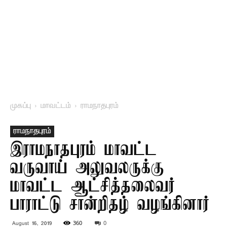
முகப்பு
மாவட்டம்
ராமநாதபுரம்
ராமநாதபுரம்
இராமநாதபுரம் மாவட்ட
வருவாய் அலுவலருக்கு
மாவட்ட ஆட்சித்தலைவர்
பாராட்டு சான்றிதழ் வழங்கினார்
360
0
August 16, 2019