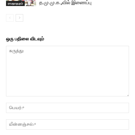
த.மு.மு.க.,வில் இணைப்பு
ராமநாதபுரம்
ஒரு பதிலை விடவும்