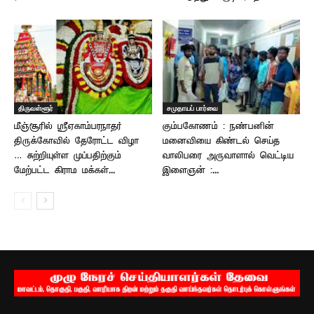
திருவள்ளூர்
சமுதாயப் பார்வை
மீஞ்சூரில் ஸ்ரீஏகாம்பரநாதர்
கும்பகோணம் : நண்பனின்
திருக்கோவில் தேரோட்ட விழா
மனைவியை கிண்டல் செய்த
… சுற்றியுள்ள முப்பதிற்கும்
வாலிபரை அருவாளால் வெட்டிய
மேற்பட்ட கிராம மக்கள்...
இளைஞன் :...