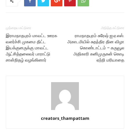
முந்தைய கட்டுரை
அடுத்த கட்டுரை
இராமநாதபுரம் மாவட்ட ஊரக
ராமநாதபுரம் சுரேஷ் ஐ.ஏ.எஸ்.
வளர்ச்சி முகமை திட்ட
அகாடமியில் சுதந்திர தின விழா
இயக்குனருக்கு மாவட்ட
கொண்டாட்டம் – கருவூல
ஆட்சித்தலைவர் பாராட்டு
அதிகாரி கனிமுருகன் கொடி
சான்றிதழ் வழங்கினார்
ஏற்றி மரியாதை
creators_thampattam