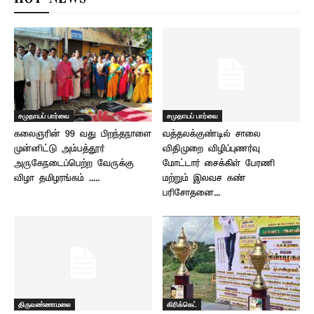
சமுதாயப் பார்வை
சமுதாயப் பார்வை
கலைஞரின் 99 வது பிறந்தநாளை
வத்தலக்குண்டில் சாலை
முன்னிட்டு அம்பத்தூர்
விதிமுறை விழிப்புணர்வு
அருகேநடைப்பெற்ற வேருக்கு
மோட்டார் சைக்கிள் பேரணி
விழா தமிழரங்கம் .....
மற்றும் இலவச கண்
பரிசோதனை...
திருவண்ணாமலை
கிரிக்கெட்