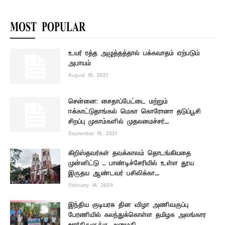
MOST POPULAR
உயர் ரத்த அழுத்தத்தால் பக்கவாதம் ஏற்படும்
அபாயம்
August 19, 2021
சென்னை: சைதாப்பேட்டை மற்றும்
ஈக்காட்டுதாங்கல் மெகா கொரோனா தடுப்பூசி
சிறப்பு முகாம்களில் முதலமைச்சர்...
September 19, 2021
கிறிஸ்தவர்கள் தவக்காலம் தொடங்கியதை
முன்னிட்டு .. பாண்டிச்சேரியில் உள்ள தூய
இருதய ஆண்டவர் பசிலிக்கா...
February 14, 2024
இந்திய குடியரசு தின விழா அணிவகுப்பு
பேரணியில் கலந்துக்கொள்ள தமிழக அலங்கார