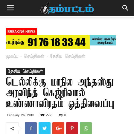
BREAKING NEWS
முகப்பு
செய்திகள்
தேசிய செய்திகள்
தேசிய செய்திகள்
டெல்லிக்கு மாநில அந்தஸ்து –
அரவிந்த் கெஜ்ரிவால்
உண்ணாவிரதம் ஒத்திவைப்பு
272
0
February 26, 2019